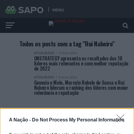
MENU
Todos os posts com a tag "Rui Nabeiro"
ATUALIDADE
3 anos atrás
ONSTRATEGY apresenta os resultados dos 10
líderes mais relevantes e com melhor reputação
de 2022
ATUALIDADE
4 anos atrás
Gouveia e Melo, Marcelo Rebelo de Sousa e Rui
Nabeiro lideram o ranking dos líderes com maior
relevância e reputação
A Nação -
Do Not Process My Personal Information