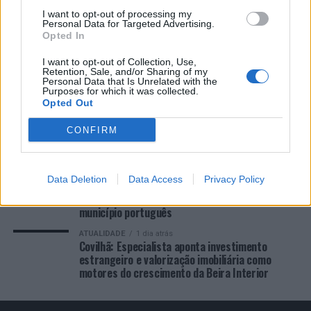
COMENTÁRIOS RECENTES
I want to opt-out of processing my
Personal Data for Targeted Advertising.
Opted In
I want to opt-out of Collection, Use,
ÚLTIMAS
DESTAQUE
VIDEOS
Retention, Sale, and/or Sharing of my
Personal Data that Is Unrelated with the
ATUALIDADE
8 horas atrás
Purposes for which it was collected.
“Millennium Estoril Open 2026” regressou ao
Opted Out
circuito ATP com vitória do francês Luca Van
Assche
CONFIRM
ATUALIDADE
15 horas atrás
Castelo Branco: “Bienal Internacional de Artes e
Ofícios” promete afirmar artesanato,
Data Deletion
Data Access
Privacy Policy
património e inovação como “motores de
desenvolvimento económico e cultural” do
município português
ATUALIDADE
1 dia atrás
Covilhã: Especialista aponta investimento
estrangeiro e valorização imobiliária como
motores do crescimento da Beira Interior