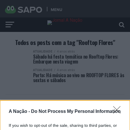
MENU
Todos os posts com a tag "Rooftop Flores"
ATUALIDADE
4 anos atrás
Sábado há festa temática no Rooftop Flores:
Embarque nesta viagem
ATUALIDADE
4 anos atrás
Porto: Há música ao vivo no ROOFTOP FLORES às
sextas e sábados
A Nação -
Do Not Process My Personal Information
ARTIGOS RECENTES
If you wish to opt-out of the sale, sharing to third parties, or