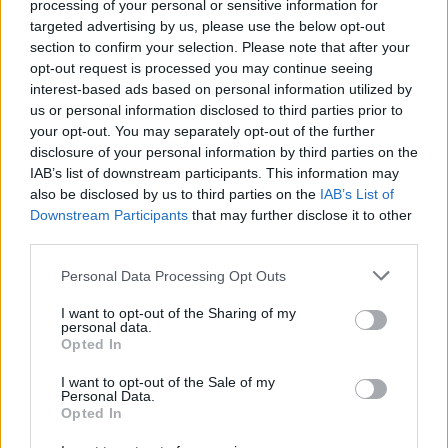
processing of your personal or sensitive information for
“Millennium Estoril Open 2026” regressou ao circuito ATP
com vitória do francês Luca Van Assche
targeted advertising by us, please use the below opt-out
section to confirm your selection. Please note that after your
opt-out request is processed you may continue seeing
Castelo Branco: “Bienal Internacional de Artes e Ofícios”
interest-based ads based on personal information utilized by
promete afirmar artesanato, património e inovação como
us or personal information disclosed to third parties prior to
“motores de desenvolvimento económico e cultural” do
your opt-out. You may separately opt-out of the further
município português
disclosure of your personal information by third parties on the
IAB’s list of downstream participants. This information may
Covilhã: Especialista aponta investimento estrangeiro e
also be disclosed by us to third parties on the
IAB’s List of
valorização imobiliária como motores do crescimento da
Downstream Participants
that may further disclose it to other
Beira Interior
third parties.
Personal Data Processing Opt Outs
Rio de Janeiro: Governo do Estado propõe parceria com a
FUNCEX para “reforçar inteligência sobre comércio
I want to opt-out of the Sharing of my
exterior”
personal data.
Opted In
Esposende acolhe festival de kitesurf
I want to opt-out of the Sale of my
Personal Data.
Opted In
COMENTÁRIOS RECENTES