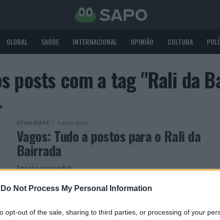
GLOBAL
SAÚDE
INTERNACIONAL
OPINIÃO
CULTURA
POLÍ
s posts com a tag "Rali da B
ATUALIDADE
4 anos atrás
Vagos: Tudo a postos para o Rali da
Bairrada
Inicia amanhã
-
Do Not Process My Personal Information
ATUALIDADE
4 anos atrás
Rali da Bairrada: Marca de excelência
to opt-out of the sale, sharing to third parties, or processing of your per