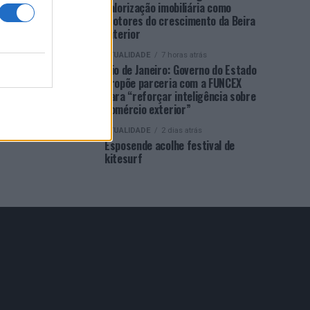
valorização imobiliária como
motores do crescimento da Beira
Interior
ATUALIDADE
7 horas atrás
Rio de Janeiro: Governo do Estado
propõe parceria com a FUNCEX
para “reforçar inteligência sobre
comércio exterior”
ATUALIDADE
2 dias atrás
Esposende acolhe festival de
kitesurf