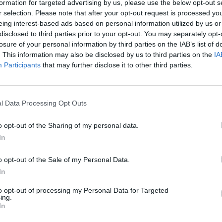
formation for targeted advertising by us, please use the below opt-out s
em Vagos e no território bairradino
r selection. Please note that after your opt-out request is processed y
eing interest-based ads based on personal information utilized by us or
A terceira edição do Rali da Bairrada tem, este ano,
disclosed to third parties prior to your opt-out. You may separately opt-
um efeito de solidificação, fruto da excelência que
losure of your personal information by third parties on the IAB’s list of
pautou as duas primeiras, numa região que já...
. This information may also be disclosed by us to third parties on the
IA
Participants
that may further disclose it to other third parties.
ATUALIDADE
4 anos atrás
Rali da Bairrada em contagem
l Data Processing Opt Outs
decrescente
o opt-out of the Sharing of my personal data.
A cerca de três semanas do início da prova do Clube
In
Automóvel do Centro, em parceria com o
Município de Vagos e promovida pela Promolafões,
o opt-out of the Sale of my Personal Data.
o...
In
to opt-out of processing my Personal Data for Targeted
ing.
In