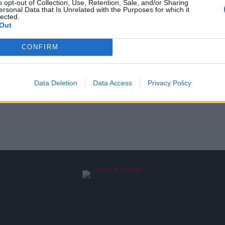
o opt-out of Collection, Use, Retention, Sale, and/or Sharing
ersonal Data that Is Unrelated with the Purposes for which it
lected.
Out
CONFIRM
Data Deletion
Data Access
Privacy Policy