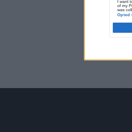
I want t
of my P
was col
Opted 