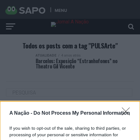
MENU
Todos os posts com a tag "PULSArte"
ATUALIDADE
4 anos atrás
Barcelos: Exposição “Estranhofones” no
Theatro Gil Vicente
ARTIGOS RECENTES
A Nação -
Do Not Process My Personal Information
Cultura digital pode “comprometer” a criatividade antes
de “provocar” mudanças genéticas, diz neurocientista
If you wish to opt-out of the sale, sharing to third parties, or
processing of your personal or sensitive information for