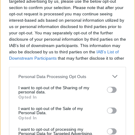
targeted advertising by us, please use the below opt-out
“Millennium Estoril Open 2026” regressou ao circuito ATP
section to confirm your selection. Please note that after your
com vitória do francês Luca Van Assche
opt-out request is processed you may continue seeing
interest-based ads based on personal information utilized by
Castelo Branco: “Bienal Internacional de Artes e Ofícios”
us or personal information disclosed to third parties prior to
promete afirmar artesanato, património e inovação como
your opt-out. You may separately opt-out of the further
“motores de desenvolvimento económico e cultural” do
disclosure of your personal information by third parties on the
município português
IAB’s list of downstream participants. This information may
also be disclosed by us to third parties on the
IAB’s List of
Downstream Participants
that may further disclose it to other
Covilhã: Especialista aponta investimento estrangeiro e
third parties.
valorização imobiliária como motores do crescimento da
Beira Interior
Personal Data Processing Opt Outs
Rio de Janeiro: Governo do Estado propõe parceria com a
I want to opt-out of the Sharing of my
personal data.
FUNCEX para “reforçar inteligência sobre comércio
Opted In
exterior”
I want to opt-out of the Sale of my
Personal Data.
COMENTÁRIOS RECENTES
Opted In
I want to opt-out of processing my
Personal Data for Targeted Advertising.