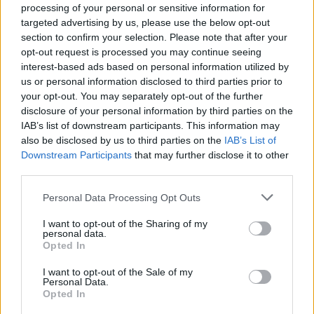
processing of your personal or sensitive information for
targeted advertising by us, please use the below opt-out
section to confirm your selection. Please note that after your
opt-out request is processed you may continue seeing
interest-based ads based on personal information utilized by
ARTIGOS RECENTES
us or personal information disclosed to third parties prior to
Covilhã: Especialista aponta investimento estrangeiro e
your opt-out. You may separately opt-out of the further
valorização imobiliária como motores do crescimento da
disclosure of your personal information by third parties on the
Beira Interior
IAB’s list of downstream participants. This information may
also be disclosed by us to third parties on the
IAB’s List of
Downstream Participants
that may further disclose it to other
Rio de Janeiro: Governo do Estado propõe parceria com a
third parties.
FUNCEX para “reforçar inteligência sobre comércio
exterior”
Personal Data Processing Opt Outs
Esposende acolhe festival de kitesurf
I want to opt-out of the Sharing of my
personal data.
Opted In
Cinco projetos de Cascais finalistas em iniciativa europeia
I want to opt-out of the Sale of my
Personal Data.
EMEC celebra a conclusão de mais um Curso de
Opted In
Educação e Formação de Adultos na Escola de Tecnologia