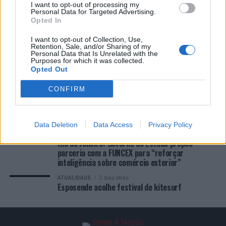
I want to opt-out of processing my
e Gestão de Barcelos
Personal Data for Targeted Advertising.
Opted In
COMENTÁRIOS RECENTES
I want to opt-out of Collection, Use,
Retention, Sale, and/or Sharing of my
Personal Data that Is Unrelated with the
Purposes for which it was collected.
Opted Out
ÚLTIMAS
DESTAQUE
VIDEOS
CONFIRM
ATUALIDADE
16 horas atrás
Covilhã: Especialista aponta investimento
estrangeiro e valorização imobiliária como
motores do crescimento da Beira Interior
Data Deletion
Data Access
Privacy Policy
ATUALIDADE
16 horas atrás
Rio de Janeiro: Governo do Estado propõe
parceria com a FUNCEX para “reforçar
inteligência sobre comércio exterior”
ATUALIDADE
2 dias atrás
Esposende acolhe festival de kitesurf