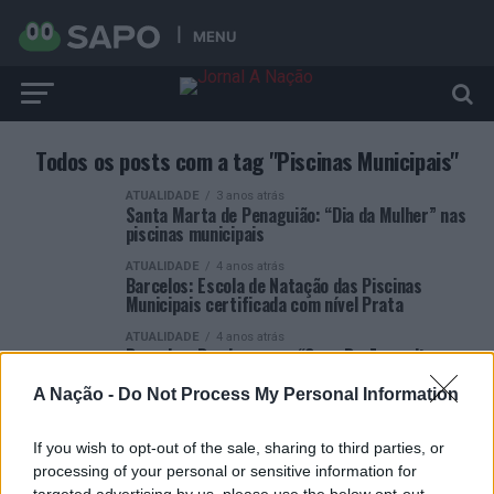
MENU
Todos os posts com a tag "Piscinas Municipais"
ATUALIDADE
3 anos atrás
Santa Marta de Penaguião: “Dia da Mulher” nas
piscinas municipais
ATUALIDADE
4 anos atrás
Barcelos: Escola de Natação das Piscinas
Municipais certificada com nível Prata
ATUALIDADE
4 anos atrás
Barcelos: Domingo com “Open Day” e muita
animação nas piscinas municipais
A Nação -
Do Not Process My Personal Information
If you wish to opt-out of the sale, sharing to third parties, or
processing of your personal or sensitive information for