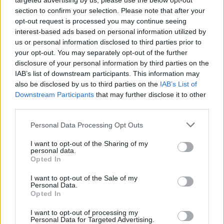
targeted advertising by us, please use the below opt-out
section to confirm your selection. Please note that after your
ARTIGOS RECENTES
opt-out request is processed you may continue seeing
interest-based ads based on personal information utilized by
Covilhã: Especialista aponta investimento estrangeiro e
us or personal information disclosed to third parties prior to
valorização imobiliária como motores do crescimento da
your opt-out. You may separately opt-out of the further
Beira Interior
disclosure of your personal information by third parties on the
IAB’s list of downstream participants. This information may
Rio de Janeiro: Governo do Estado propõe parceria com a
also be disclosed by us to third parties on the
IAB’s List of
FUNCEX para “reforçar inteligência sobre comércio
Downstream Participants
that may further disclose it to other
exterior”
third parties.
Personal Data Processing Opt Outs
Esposende acolhe festival de kitesurf
I want to opt-out of the Sharing of my
personal data.
Cinco projetos de Cascais finalistas em iniciativa europeia
Opted In
EMEC celebra a conclusão de mais um Curso de
I want to opt-out of the Sale of my
Personal Data.
Educação e Formação de Adultos na Escola de Tecnologia
Opted In
e Gestão de Barcelos
I want to opt-out of processing my
Personal Data for Targeted Advertising.