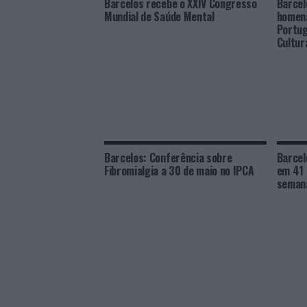
Barcelos recebe o XXIV Congresso
Barcel
Mundial de Saúde Mental
homen
Portug
Cultur
Barcelos: Conferência sobre
Barcel
Fibromialgia a 30 de maio no IPCA
em 41 
semana