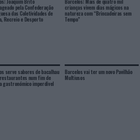
os: Joaquim Brito
Barcelos: Mais de quatro mil
ageado pela Confederação
crianças vivem dias mágicos na
uesa das Coletividades de
natureza com “Brincadeiras sem
a, Recreio e Desporto
Tempo”
os serve sabores de bacalhau
Barcelos vai ter um novo Pavilhão
restaurantes num fim de
Multiusos
 gastronómico imperdível