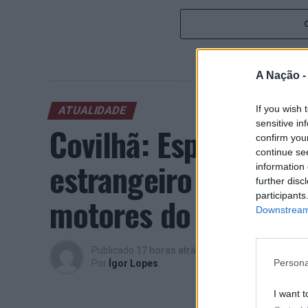
A Nação 
If you wish 
ATUALIDADE
sensitive in
Covilhã: Especialist
confirm you
continue se
estrangeiro e valori
information 
further disc
participants
motores do crescimen
Downstream 
Publicado
17 horas atrás
on
06/08/2026
Persona
Por
Ígor Lopes
I want t