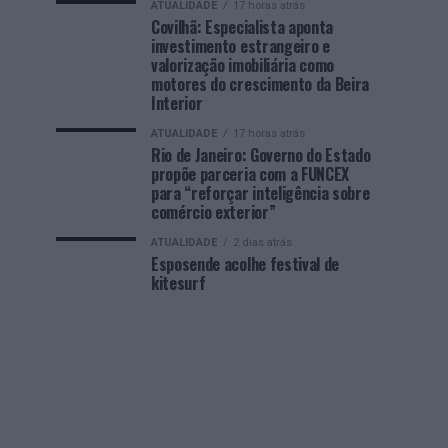
ATUALIDADE
17 horas atrás
Covilhã: Especialista aponta
investimento estrangeiro e
valorização imobiliária como
motores do crescimento da Beira
Interior
ATUALIDADE
17 horas atrás
Rio de Janeiro: Governo do Estado
propõe parceria com a FUNCEX
para “reforçar inteligência sobre
comércio exterior”
ATUALIDADE
2 dias atrás
Esposende acolhe festival de
kitesurf