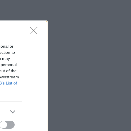
sonal or
ection to
ou may
 personal
out of the
 downstream
B’s List of