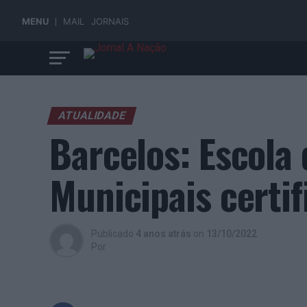
MENU
MAIL
JORNAIS
ATUALIDADE
Barcelos: Escola
Municipais certif
Publicado
4 anos atrás
on
13/10/2022
Por