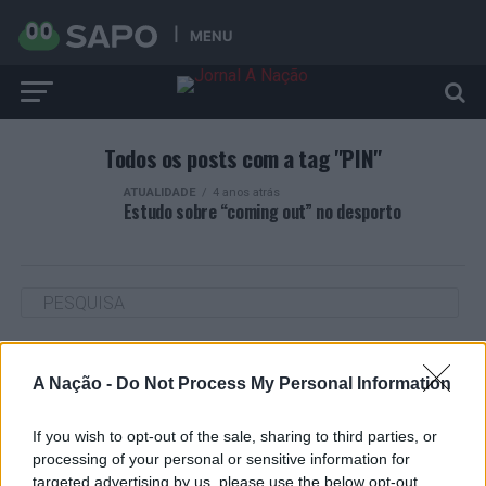
MENU
Todos os posts com a tag "PIN"
ATUALIDADE
4 anos atrás
Estudo sobre “coming out” no desporto
ARTIGOS RECENTES
A Nação -
Do Not Process My Personal Information
Cultura digital pode “comprometer” a criatividade antes
de “provocar” mudanças genéticas, diz neurocientista
If you wish to opt-out of the sale, sharing to third parties, or
processing of your personal or sensitive information for
targeted advertising by us, please use the below opt-out
“Millennium Estoril Open 2026” regressou ao circuito ATP