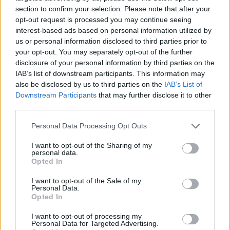
com vitória do francês Luca Van Assche
section to confirm your selection. Please note that after your
opt-out request is processed you may continue seeing
interest-based ads based on personal information utilized by
Castelo Branco: “Bienal Internacional de Artes e Ofícios”
us or personal information disclosed to third parties prior to
promete afirmar artesanato, património e inovação como
your opt-out. You may separately opt-out of the further
“motores de desenvolvimento económico e cultural” do
disclosure of your personal information by third parties on the
município português
IAB’s list of downstream participants. This information may
also be disclosed by us to third parties on the
IAB’s List of
Covilhã: Especialista aponta investimento estrangeiro e
Downstream Participants
that may further disclose it to other
valorização imobiliária como motores do crescimento da
third parties.
Beira Interior
Personal Data Processing Opt Outs
Rio de Janeiro: Governo do Estado propõe parceria com a
I want to opt-out of the Sharing of my
FUNCEX para “reforçar inteligência sobre comércio
personal data.
exterior”
Opted In
I want to opt-out of the Sale of my
Personal Data.
COMENTÁRIOS RECENTES
Opted In
I want to opt-out of processing my
Personal Data for Targeted Advertising.
ÚLTIMAS
DESTAQUE
VIDEOS