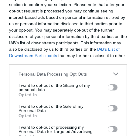
Castelo Branco: “Bienal Internacional de Artes e Ofícios”
section to confirm your selection. Please note that after your
promete afirmar artesanato, património e inovação como
opt-out request is processed you may continue seeing
“motores de desenvolvimento económico e cultural” do
interest-based ads based on personal information utilized by
município português
us or personal information disclosed to third parties prior to
your opt-out. You may separately opt-out of the further
disclosure of your personal information by third parties on the
Covilhã: Especialista aponta investimento estrangeiro e
IAB’s list of downstream participants. This information may
valorização imobiliária como motores do crescimento da
also be disclosed by us to third parties on the
IAB’s List of
Beira Interior
Downstream Participants
that may further disclose it to other
third parties.
Rio de Janeiro: Governo do Estado propõe parceria com a
FUNCEX para “reforçar inteligência sobre comércio
Personal Data Processing Opt Outs
exterior”
I want to opt-out of the Sharing of my
personal data.
Esposende acolhe festival de kitesurf
Opted In
I want to opt-out of the Sale of my
Personal Data.
COMENTÁRIOS RECENTES
Opted In
I want to opt-out of processing my
Personal Data for Targeted Advertising.
ÚLTIMAS
DESTAQUE
VIDEOS