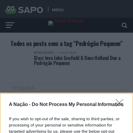
MENU
Todos os posts com a tag "Pedrógão Pequeno"
ATUALIDADE
2 anos atrás
XJazz leva John Scofield & Dave Holland Duo a
Pedrógão Pequeno
A Nação -
Do Not Process My Personal Information
ARTIGOS RECENTES
“Millennium Estoril Open 2026” regressou ao circuito ATP
If you wish to opt-out of the sale, sharing to third parties, or
com vitória do francês Luca Van Assche
processing of your personal or sensitive information for
targeted advertising by us, please use the below opt-out