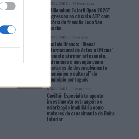
ATUALIDADE
19 horas atrás
“Millennium Estoril Open 2026”
regressou ao circuito ATP com
vitória do francês Luca Van
Assche
ATUALIDADE
1 dia atrás
Castelo Branco: “Bienal
Internacional de Artes e Ofícios”
promete afirmar artesanato,
património e inovação como
“motores de desenvolvimento
económico e cultural” do
município português
ATUALIDADE
2 dias atrás
Covilhã: Especialista aponta
investimento estrangeiro e
valorização imobiliária como
motores do crescimento da Beira
Interior