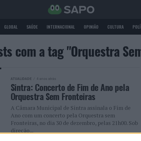
GLOBAL
SAÚDE
INTERNACIONAL
OPINIÃO
CULTURA
POLÍ
sts com a tag "Orquestra Sem
ATUALIDADE
4 anos atrás
Sintra: Concerto de Fim de Ano pela
Orquestra Sem Fronteiras
A Câmara Municipal de Sintra assinala o Fim de
Ano com um concerto pela Orquestra sem
Fronteiras, no dia 30 de dezembro, pelas 21h00. Sob
direção...