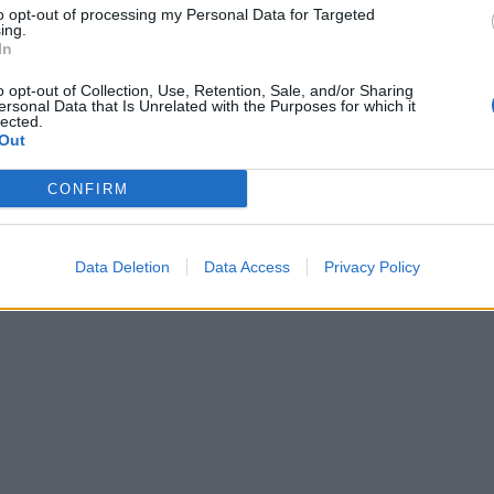
to opt-out of processing my Personal Data for Targeted
ing.
In
o opt-out of Collection, Use, Retention, Sale, and/or Sharing
ersonal Data that Is Unrelated with the Purposes for which it
lected.
Out
CONFIRM
Data Deletion
Data Access
Privacy Policy