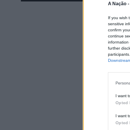
A Nação 
If you wish 
sensitive in
confirm you
continue se
information 
further disc
participants
Downstream 
Persona
I want t
Opted 
I want t
Opted 