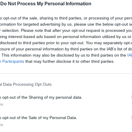
-
Do Not Process My Personal Information
ATUALIDADE
4 anos atrás
Orquestra Sem Fronteiras atua em
to opt-out of the sale, sharing to third parties, or processing of your per
Mora
formation for targeted advertising by us, please use the below opt-out s
r selection. Please note that after your opt-out request is processed y
eing interest-based ads based on personal information utilized by us or
O concerto da Orquestra Sem Fronteiras está
disclosed to third parties prior to your opt-out. You may separately opt-
incluído no programa que comemora, pela primeira
losure of your personal information by third parties on the IAB’s list of
vez no Concelho e com organização do Município
. This information may also be disclosed by us to third parties on the
IA
de Mora, o Dia...
Participants
that may further disclose it to other third parties.
l Data Processing Opt Outs
o opt-out of the Sharing of my personal data.
In
o opt-out of the Sale of my Personal Data.
In