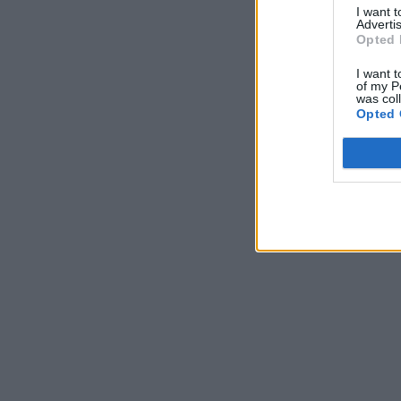
I want 
Advertis
Opted 
I want t
of my P
was col
Opted 