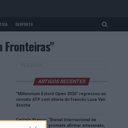
TICA
DESPORTO
 Fronteiras"
ARTIGOS RECENTES
“Millennium Estoril Open 2026” regressou ao
circuito ATP com vitória do francês Luca Van
Assche
Castelo Branco: “Bienal Internacional de
Artes e Ofícios” promete afirmar artesanato,