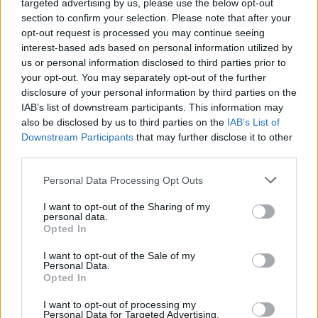
targeted advertising by us, please use the below opt-out
“Millennium Estoril Open 2026” regressou ao circuito ATP
section to confirm your selection. Please note that after your
com vitória do francês Luca Van Assche
opt-out request is processed you may continue seeing
interest-based ads based on personal information utilized by
Castelo Branco: “Bienal Internacional de Artes e Ofícios”
us or personal information disclosed to third parties prior to
promete afirmar artesanato, património e inovação como
your opt-out. You may separately opt-out of the further
“motores de desenvolvimento económico e cultural” do
disclosure of your personal information by third parties on the
município português
IAB’s list of downstream participants. This information may
also be disclosed by us to third parties on the
IAB’s List of
Downstream Participants
that may further disclose it to other
Covilhã: Especialista aponta investimento estrangeiro e
third parties.
valorização imobiliária como motores do crescimento da
Beira Interior
Personal Data Processing Opt Outs
Rio de Janeiro: Governo do Estado propõe parceria com a
I want to opt-out of the Sharing of my
personal data.
FUNCEX para “reforçar inteligência sobre comércio
Opted In
exterior”
I want to opt-out of the Sale of my
Personal Data.
COMENTÁRIOS RECENTES
Opted In
I want to opt-out of processing my
Personal Data for Targeted Advertising.