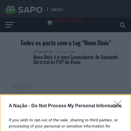
MENU
Todos os posts com a tag "Nuno Dinis"
ATUALIDADE
2 anos atrás
Nuno Dinis é o novo Comandante do Comando
Distrital da PSP de Viseu
ARTIGOS RECENTES
A Nação -
Do Not Process My Personal Information
Cultura digital pode “comprometer” a criatividade antes
de “provocar” mudanças genéticas, diz neurocientista
If you wish to opt-out of the sale, sharing to third parties, or
processing of your personal or sensitive information for