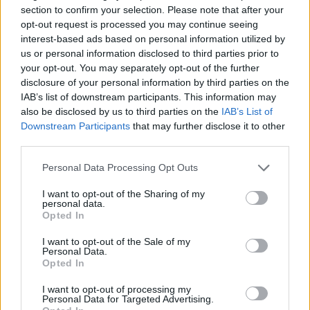
section to confirm your selection. Please note that after your
município português
opt-out request is processed you may continue seeing
interest-based ads based on personal information utilized by
Covilhã: Especialista aponta investimento estrangeiro e
us or personal information disclosed to third parties prior to
valorização imobiliária como motores do crescimento da
your opt-out. You may separately opt-out of the further
Beira Interior
disclosure of your personal information by third parties on the
IAB’s list of downstream participants. This information may
also be disclosed by us to third parties on the
IAB’s List of
Rio de Janeiro: Governo do Estado propõe parceria com a
FUNCEX para “reforçar inteligência sobre comércio
Downstream Participants
that may further disclose it to other
exterior”
third parties.
Personal Data Processing Opt Outs
Esposende acolhe festival de kitesurf
I want to opt-out of the Sharing of my
personal data.
Cinco projetos de Cascais finalistas em iniciativa europeia
Opted In
I want to opt-out of the Sale of my
Personal Data.
COMENTÁRIOS RECENTES
Opted In
I want to opt-out of processing my
Personal Data for Targeted Advertising.
ÚLTIMAS
DESTAQUE
VIDEOS