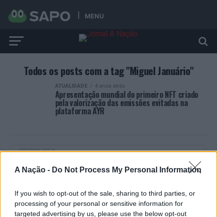
MENU
Todos os posts com a tag "Miguel Januário"
ATUALIDADE
4 anos atrás
Apresentação mundial do primeiro NFT criado
pela valorização das emissões evitadas na
plataforma AYR
A Nação -
Do Not Process My Personal Information
ARTIGOS RECENTES
If you wish to opt-out of the sale, sharing to third parties, or
Castelo Branco: “Bienal Internacional de Artes e Ofícios”
processing of your personal or sensitive information for
promete afirmar artesanato, património e inovação como
targeted advertising by us, please use the below opt-out
“motores de desenvolvimento económico e cultural” do