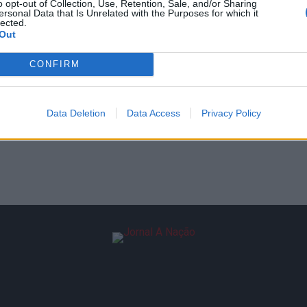
o opt-out of Collection, Use, Retention, Sale, and/or Sharing
ersonal Data that Is Unrelated with the Purposes for which it
lected.
Out
CONFIRM
Data Deletion
Data Access
Privacy Policy