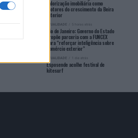
valorização imobiliária como
motores do crescimento da Beira
Interior
ATUALIDADE
5 horas atrás
Rio de Janeiro: Governo do Estado
propõe parceria com a FUNCEX
para “reforçar inteligência sobre
comércio exterior”
ATUALIDADE
1 dia atrás
Esposende acolhe festival de
kitesurf