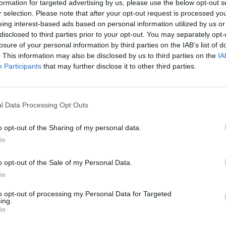
formation for targeted advertising by us, please use the below opt-out s
r selection. Please note that after your opt-out request is processed y
ATUALIDADE
3 anos atrás
eing interest-based ads based on personal information utilized by us or
Festival de Sintra alia natureza e
disclosed to third parties prior to your opt-out. You may separately opt-
música com caminhadas-concertos
losure of your personal information by third parties on the IAB’s list of
. This information may also be disclosed by us to third parties on the
IA
O Festival de Sintra está de volta e, com ele, muitas
Participants
that may further disclose it to other third parties.
novidades, entre as quais caminhadas-concertos
que aliam a fruição da natureza e da música ao...
l Data Processing Opt Outs
ATUALIDADE
4 anos atrás
o opt-out of the Sharing of my personal data.
Festival de Sintra apresenta uma nova
In
direção artística
o opt-out of the Sale of my Personal Data.
Martim Sousa Tavares é o novo diretor artística do
In
Festival Internacional de Música de Sintra. A nova
direção artística foi apresentada ao público, esta
to opt-out of processing my Personal Data for Targeted
ing.
terça-feira, no...
In