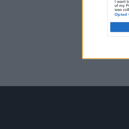
I want t
of my P
was col
Opted 