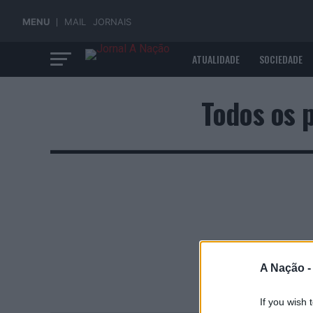
MENU
MAIL
JORNAIS
ATUALIDADE
SOCIEDADE
ECONOMIA
Todos os 
A Nação 
If you wish 