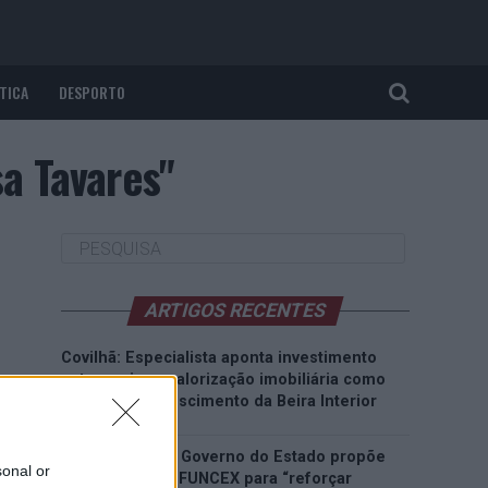
TICA
DESPORTO
a Tavares"
ARTIGOS RECENTES
Covilhã: Especialista aponta investimento
estrangeiro e valorização imobiliária como
motores do crescimento da Beira Interior
Rio de Janeiro: Governo do Estado propõe
sonal or
parceria com a FUNCEX para “reforçar