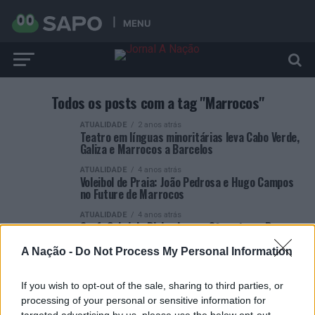
MENU
Todos os posts com a tag "Marrocos"
ATUALIDADE
2 anos atrás
Teatro em línguas minoritárias leva Cabo Verde,
Galiza e Marrocos a Barcelos
ATUALIDADE
4 anos atrás
Voleibol de Praia: João Pedrosa e Hugo Campos
no Future de Marrocos
ATUALIDADE
4 anos atrás
Surf: Gabriela Dinis alcança 3º posto no Pro
Junior Europeu, em Marrocos
A Nação -
Do Not Process My Personal Information
If you wish to opt-out of the sale, sharing to third parties, or
processing of your personal or sensitive information for