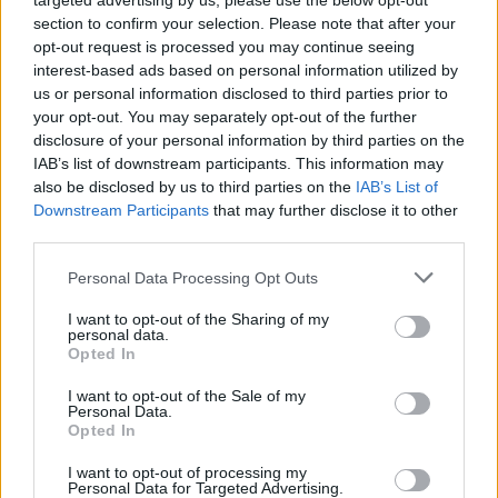
targeted advertising by us, please use the below opt-out
section to confirm your selection. Please note that after your
ARTIGOS RECENTES
opt-out request is processed you may continue seeing
interest-based ads based on personal information utilized by
Covilhã: Especialista aponta investimento estrangeiro e
us or personal information disclosed to third parties prior to
valorização imobiliária como motores do crescimento da
your opt-out. You may separately opt-out of the further
Beira Interior
disclosure of your personal information by third parties on the
IAB’s list of downstream participants. This information may
Rio de Janeiro: Governo do Estado propõe parceria com a
also be disclosed by us to third parties on the
IAB’s List of
FUNCEX para “reforçar inteligência sobre comércio
Downstream Participants
that may further disclose it to other
exterior”
third parties.
Personal Data Processing Opt Outs
Esposende acolhe festival de kitesurf
I want to opt-out of the Sharing of my
personal data.
Cinco projetos de Cascais finalistas em iniciativa europeia
Opted In
EMEC celebra a conclusão de mais um Curso de
I want to opt-out of the Sale of my
Personal Data.
Educação e Formação de Adultos na Escola de Tecnologia
Opted In
e Gestão de Barcelos
I want to opt-out of processing my
Personal Data for Targeted Advertising.