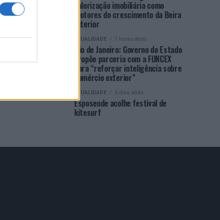
valorização imobiliária como
motores do crescimento da Beira
Interior
ATUALIDADE
7 horas atrás
Rio de Janeiro: Governo do Estado
propõe parceria com a FUNCEX
para “reforçar inteligência sobre
comércio exterior”
ATUALIDADE
2 dias atrás
Esposende acolhe festival de
kitesurf