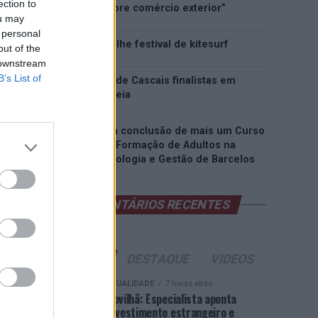
ection to
inteligência sobre comércio exterior”
ou may
 personal
Esposende acolhe festival de kitesurf
out of the
 downstream
B’s List of
Cinco projetos de Cascais finalistas em
iniciativa europeia
EMEC celebra a conclusão de mais um Curso
de Educação e Formação de Adultos na
Escola de Tecnologia e Gestão de Barcelos
COMENTÁRIOS RECENTES
ÚLTIMAS
DESTAQUE
VIDEOS
ATUALIDADE
7 horas atrás
Covilhã: Especialista aponta
investimento estrangeiro e