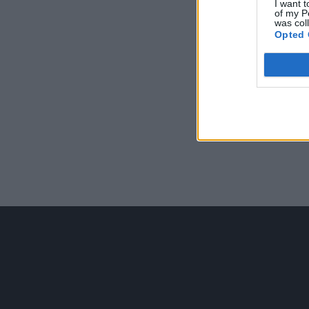
I want t
of my P
was col
Opted 