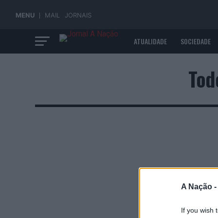
MENU
MAIL
JORNAIS
ATUALIDADE
SOCIEDADE
ECONOMIA
Tod
A Nação 
If you wish 