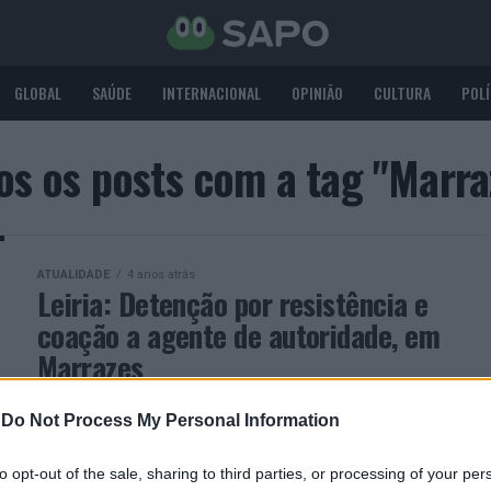
GLOBAL
SAÚDE
INTERNACIONAL
OPINIÃO
CULTURA
POLÍ
os os posts com a tag "Marra
ATUALIDADE
4 anos atrás
Leiria: Detenção por resistência e
coação a agente de autoridade, em
Marrazes
No início da noite de ontem, dia 17 de fevereiro, a
-
Do Not Process My Personal Information
Esquadra de Marrazes, da Divisão de Leiria,
procedeu à detenção um homem, com 35 anos,...
to opt-out of the sale, sharing to third parties, or processing of your per