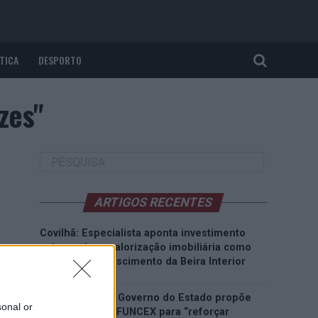
TICA
DESPORTO
zes"
ARTIGOS RECENTES
Covilhã: Especialista aponta investimento
estrangeiro e valorização imobiliária como
motores do crescimento da Beira Interior
Rio de Janeiro: Governo do Estado propõe
sonal or
parceria com a FUNCEX para “reforçar