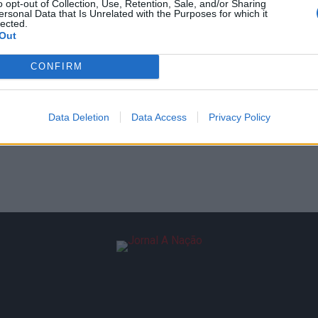
o opt-out of Collection, Use, Retention, Sale, and/or Sharing
ersonal Data that Is Unrelated with the Purposes for which it
lected.
Out
CONFIRM
Data Deletion
Data Access
Privacy Policy