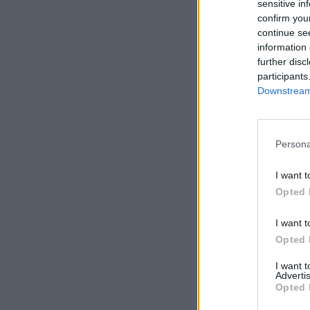
sensitive in
confirm you
continue se
information 
further disc
participants
Downstream 
Persona
I want t
Opted 
I want t
Opted 
I want 
Advertis
Opted 