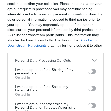
Castelo Branco: “Bienal Internacional de Artes e Ofícios”
section to confirm your selection. Please note that after your
promete afirmar artesanato, património e inovação como
opt-out request is processed you may continue seeing
“motores de desenvolvimento económico e cultural” do
interest-based ads based on personal information utilized by
município português
us or personal information disclosed to third parties prior to
your opt-out. You may separately opt-out of the further
disclosure of your personal information by third parties on the
Covilhã: Especialista aponta investimento estrangeiro e
IAB’s list of downstream participants. This information may
valorização imobiliária como motores do crescimento da
also be disclosed by us to third parties on the
IAB’s List of
Beira Interior
Downstream Participants
that may further disclose it to other
third parties.
Rio de Janeiro: Governo do Estado propõe parceria com a
FUNCEX para “reforçar inteligência sobre comércio
Personal Data Processing Opt Outs
exterior”
I want to opt-out of the Sharing of my
personal data.
Esposende acolhe festival de kitesurf
Opted In
I want to opt-out of the Sale of my
Personal Data.
COMENTÁRIOS RECENTES
Opted In
I want to opt-out of processing my
Personal Data for Targeted Advertising.
ÚLTIMAS
DESTAQUE
VIDEOS