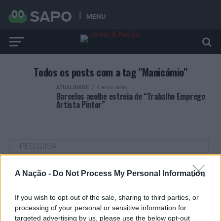
MENU
Todos os posts com a tag "Manicómio"
ATUALIDADE
4 anos atrás
Barcelos acolhe estreia de “Trabalho Emprego
Artista Pintor”
A Nação -
Do Not Process My Personal Information
ARTIGOS RECENTES
“Millennium Estoril Open 2026” regressou ao circuito ATP
If you wish to opt-out of the sale, sharing to third parties, or
com vitória do francês Luca Van Assche
processing of your personal or sensitive information for
targeted advertising by us, please use the below opt-out