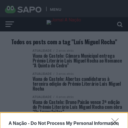
MENU
Todos os posts com a tag "Luís Miguel Rocha"
ATUALIDADE
2 anos atrás
Viana do Castelo: Câmara Municipal entrega
Prémio Literário Luís Miguel Rocha ao Romance
“A Quinta do Cedro”
ATUALIDADE
3 anos atrás
Viana do Castelo: Abertas candidaturas à
terceira edição do Prémio Literário Luís Miguel
Rocha
ATUALIDADE
4 anos atrás
Viana do Castelo: Bruno Paixão vence 2ª edição
do Prémio Literário Luís Miguel Rocha com obra
“Os Imperfeitos”
A Nação -
Do Not Process My Personal Information