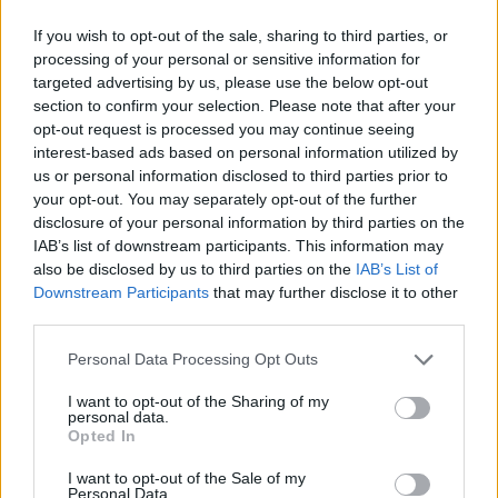
If you wish to opt-out of the sale, sharing to third parties, or
processing of your personal or sensitive information for
targeted advertising by us, please use the below opt-out
ARTIGOS RECENTES
section to confirm your selection. Please note that after your
opt-out request is processed you may continue seeing
Castelo Branco: “Bienal Internacional de Artes e Ofícios”
interest-based ads based on personal information utilized by
promete afirmar artesanato, património e inovação como
us or personal information disclosed to third parties prior to
“motores de desenvolvimento económico e cultural” do
your opt-out. You may separately opt-out of the further
município português
disclosure of your personal information by third parties on the
IAB’s list of downstream participants. This information may
Covilhã: Especialista aponta investimento estrangeiro e
also be disclosed by us to third parties on the
IAB’s List of
valorização imobiliária como motores do crescimento da
Downstream Participants
that may further disclose it to other
Beira Interior
third parties.
Rio de Janeiro: Governo do Estado propõe parceria com a
Personal Data Processing Opt Outs
FUNCEX para “reforçar inteligência sobre comércio
I want to opt-out of the Sharing of my
exterior”
personal data.
Opted In
Esposende acolhe festival de kitesurf
I want to opt-out of the Sale of my
Personal Data.