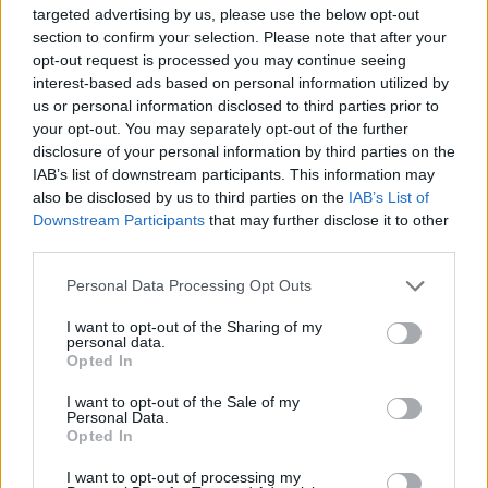
targeted advertising by us, please use the below opt-out
“Millennium Estoril Open 2026” regressou ao circuito ATP
section to confirm your selection. Please note that after your
com vitória do francês Luca Van Assche
opt-out request is processed you may continue seeing
interest-based ads based on personal information utilized by
us or personal information disclosed to third parties prior to
Castelo Branco: “Bienal Internacional de Artes e Ofícios”
your opt-out. You may separately opt-out of the further
promete afirmar artesanato, património e inovação como
disclosure of your personal information by third parties on the
“motores de desenvolvimento económico e cultural” do
IAB’s list of downstream participants. This information may
município português
also be disclosed by us to third parties on the
IAB’s List of
Downstream Participants
that may further disclose it to other
Covilhã: Especialista aponta investimento estrangeiro e
third parties.
valorização imobiliária como motores do crescimento da
Beira Interior
Personal Data Processing Opt Outs
I want to opt-out of the Sharing of my
Rio de Janeiro: Governo do Estado propõe parceria com a
personal data.
FUNCEX para “reforçar inteligência sobre comércio
Opted In
exterior”
I want to opt-out of the Sale of my
Personal Data.
Opted In
COMENTÁRIOS RECENTES
I want to opt-out of processing my