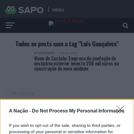
MENU
Todos os posts com a tag "Luís Gonçalves"
ATUALIDADE
5 anos atrás
Viana do Castelo: Empresa de confeção de
vestuário exterior investe 250 mil euros na
construção de nova unidade
ARTIGOS RECENTES
A Nação -
Do Not Process My Personal Information
Cultura digital pode “comprometer” a criatividade antes
If you wish to opt-out of the sale, sharing to third parties, or
de “provocar” mudanças genéticas, diz neurocientista
processing of your personal or sensitive information for