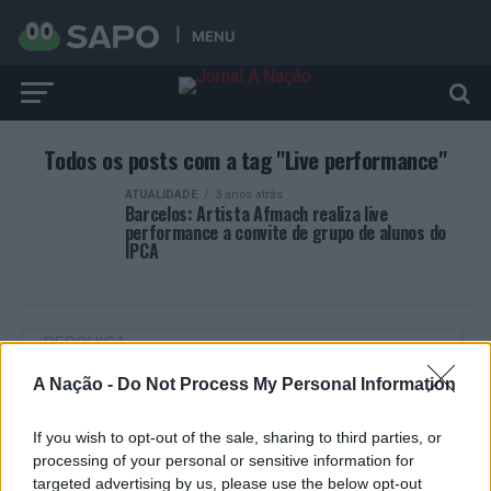
MENU
Todos os posts com a tag "Live performance"
ATUALIDADE
3 anos atrás
Barcelos: Artista Afmach realiza live
performance a convite de grupo de alunos do
IPCA
A Nação -
Do Not Process My Personal Information
ARTIGOS RECENTES
If you wish to opt-out of the sale, sharing to third parties, or
Castelo Branco: “Bienal Internacional de Artes e Ofícios”
processing of your personal or sensitive information for
promete afirmar artesanato, património e inovação como
targeted advertising by us, please use the below opt-out
“motores de desenvolvimento económico e cultural” do