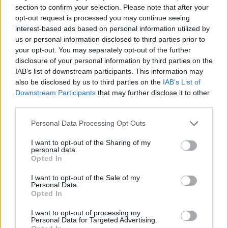
section to confirm your selection. Please note that after your
município português
opt-out request is processed you may continue seeing
interest-based ads based on personal information utilized by
Covilhã: Especialista aponta investimento estrangeiro e
us or personal information disclosed to third parties prior to
valorização imobiliária como motores do crescimento da
your opt-out. You may separately opt-out of the further
Beira Interior
disclosure of your personal information by third parties on the
IAB’s list of downstream participants. This information may
also be disclosed by us to third parties on the
IAB’s List of
Rio de Janeiro: Governo do Estado propõe parceria com a
FUNCEX para “reforçar inteligência sobre comércio
Downstream Participants
that may further disclose it to other
exterior”
third parties.
Personal Data Processing Opt Outs
Esposende acolhe festival de kitesurf
I want to opt-out of the Sharing of my
personal data.
Cinco projetos de Cascais finalistas em iniciativa europeia
Opted In
I want to opt-out of the Sale of my
Personal Data.
COMENTÁRIOS RECENTES
Opted In
I want to opt-out of processing my
Personal Data for Targeted Advertising.
ÚLTIMAS
DESTAQUE
VIDEOS