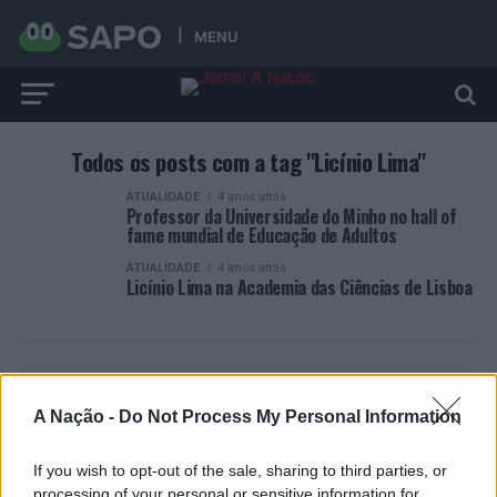
MENU
Todos os posts com a tag "Licínio Lima"
ATUALIDADE
4 anos atrás
Professor da Universidade do Minho no hall of
fame mundial de Educação de Adultos
ATUALIDADE
4 anos atrás
Licínio Lima na Academia das Ciências de Lisboa
A Nação -
Do Not Process My Personal Information
ARTIGOS RECENTES
If you wish to opt-out of the sale, sharing to third parties, or
“Millennium Estoril Open 2026” regressou ao circuito ATP
processing of your personal or sensitive information for