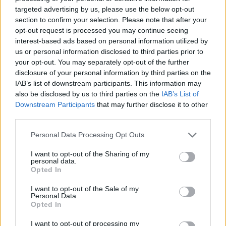
com vitória do francês Luca Van Assche
targeted advertising by us, please use the below opt-out
section to confirm your selection. Please note that after your
opt-out request is processed you may continue seeing
Castelo Branco: “Bienal Internacional de Artes e Ofícios”
promete afirmar artesanato, património e inovação como
interest-based ads based on personal information utilized by
“motores de desenvolvimento económico e cultural” do
us or personal information disclosed to third parties prior to
município português
your opt-out. You may separately opt-out of the further
disclosure of your personal information by third parties on the
IAB’s list of downstream participants. This information may
Covilhã: Especialista aponta investimento estrangeiro e
also be disclosed by us to third parties on the
IAB’s List of
valorização imobiliária como motores do crescimento da
Downstream Participants
that may further disclose it to other
Beira Interior
third parties.
Rio de Janeiro: Governo do Estado propõe parceria com a
Personal Data Processing Opt Outs
FUNCEX para “reforçar inteligência sobre comércio
exterior”
I want to opt-out of the Sharing of my
personal data.
Opted In
Esposende acolhe festival de kitesurf
I want to opt-out of the Sale of my
Personal Data.
Opted In
COMENTÁRIOS RECENTES
I want to opt-out of processing my