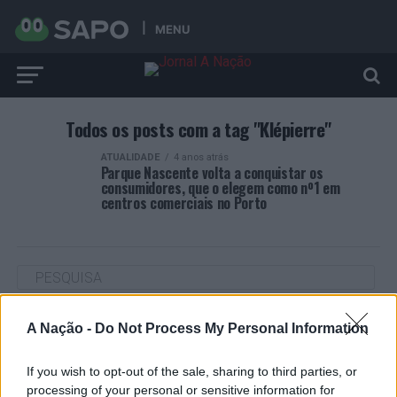
MENU
Todos os posts com a tag "Klépierre"
ATUALIDADE
4 anos atrás
Parque Nascente volta a conquistar os
consumidores, que o elegem como nº1 em
centros comerciais no Porto
ARTIGOS RECENTES
A Nação -
Do Not Process My Personal Information
Cultura digital pode “comprometer” a criatividade antes
If you wish to opt-out of the sale, sharing to third parties, or
de “provocar” mudanças genéticas, diz neurocientista
processing of your personal or sensitive information for