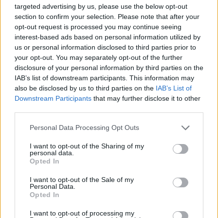
targeted advertising by us, please use the below opt-out
“Millennium Estoril Open 2026” regressou ao circuito ATP
section to confirm your selection. Please note that after your
com vitória do francês Luca Van Assche
opt-out request is processed you may continue seeing
interest-based ads based on personal information utilized by
us or personal information disclosed to third parties prior to
Castelo Branco: “Bienal Internacional de Artes e Ofícios”
your opt-out. You may separately opt-out of the further
promete afirmar artesanato, património e inovação como
disclosure of your personal information by third parties on the
“motores de desenvolvimento económico e cultural” do
IAB’s list of downstream participants. This information may
município português
also be disclosed by us to third parties on the
IAB’s List of
Downstream Participants
that may further disclose it to other
Covilhã: Especialista aponta investimento estrangeiro e
third parties.
valorização imobiliária como motores do crescimento da
Beira Interior
Personal Data Processing Opt Outs
I want to opt-out of the Sharing of my
Rio de Janeiro: Governo do Estado propõe parceria com a
personal data.
FUNCEX para “reforçar inteligência sobre comércio
Opted In
exterior”
I want to opt-out of the Sale of my
Personal Data.
Opted In
COMENTÁRIOS RECENTES
I want to opt-out of processing my