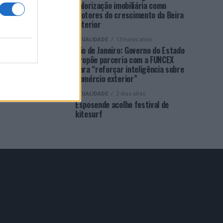
valorização imobiliária como
motores do crescimento da Beira
Interior
ATUALIDADE
13 horas atrás
Rio de Janeiro: Governo do Estado
propõe parceria com a FUNCEX
para “reforçar inteligência sobre
comércio exterior”
ATUALIDADE
2 dias atrás
Esposende acolhe festival de
kitesurf