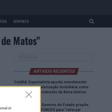
TICA
DESPORTO
 de Matos"
ARTIGOS RECENTES
Covilhã: Especialista aponta investimento
estrangeiro e valorização imobiliária como
motores do crescimento da Beira Interior
Rio de Janeiro: Governo do Estado propõe
sonal or
parceria com a FUNCEX para “reforçar