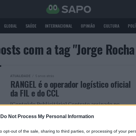
GLOBAL
SAÚDE
INTERNACIONAL
OPINIÃO
CULTURA
POLÍ
posts com a tag "Jorge Rocha
ATUALIDADE
5 anos atrás
RANGEL é o operador logístico oficial
da FIL e do CCL
[Conteúdo Publicitário] Contrato assinado no
evento Portugal Exportador
-
Do Not Process My Personal Information
to opt-out of the sale, sharing to third parties, or processing of your per