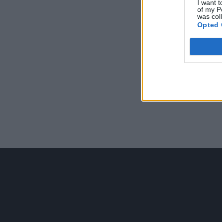
I want t
of my P
was col
Opted 