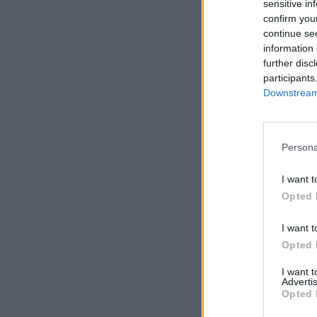
sensitive in
confirm you
continue se
information 
further disc
participants
Downstream 
Persona
I want t
Opted 
I want t
Opted 
I want 
Advertis
Opted 