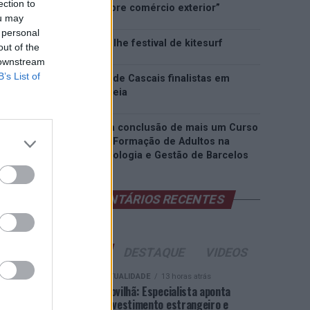
ection to
inteligência sobre comércio exterior”
ou may
 personal
Esposende acolhe festival de kitesurf
out of the
 downstream
B’s List of
Cinco projetos de Cascais finalistas em
iniciativa europeia
EMEC celebra a conclusão de mais um Curso
de Educação e Formação de Adultos na
Escola de Tecnologia e Gestão de Barcelos
COMENTÁRIOS RECENTES
ÚLTIMAS
DESTAQUE
VIDEOS
ATUALIDADE
13 horas atrás
Covilhã: Especialista aponta
investimento estrangeiro e