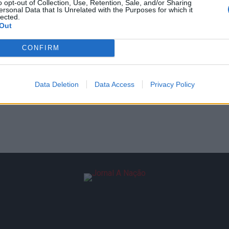
o opt-out of Collection, Use, Retention, Sale, and/or Sharing
ersonal Data that Is Unrelated with the Purposes for which it
lected.
Out
CONFIRM
Data Deletion
Data Access
Privacy Policy