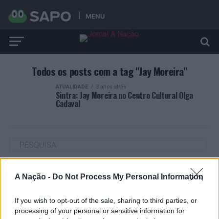
MENU
Todos os posts com a tag "Jay Moreira"
ATUALIDADE
3 anos atrás
Sintra: Jay Moreira no Centro Cultural Olga
Cadaval
ARTIGOS RECENTES
A Nação -
Do Not Process My Personal Information
Cultura digital pode “comprometer” a criatividade antes
de “provocar” mudanças genéticas, diz neurocientista
If you wish to opt-out of the sale, sharing to third parties, or
processing of your personal or sensitive information for