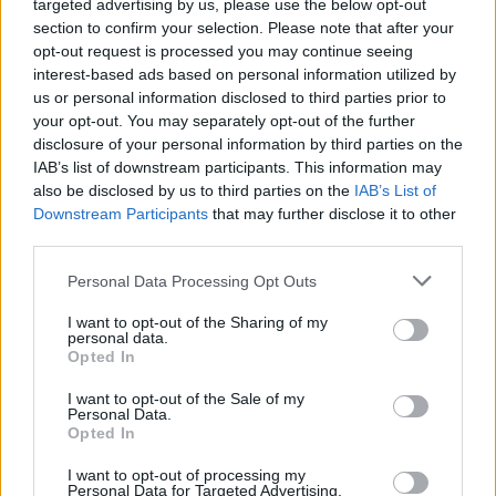
targeted advertising by us, please use the below opt-out
“Millennium Estoril Open 2026” regressou ao circuito ATP
section to confirm your selection. Please note that after your
com vitória do francês Luca Van Assche
opt-out request is processed you may continue seeing
interest-based ads based on personal information utilized by
Castelo Branco: “Bienal Internacional de Artes e Ofícios”
us or personal information disclosed to third parties prior to
promete afirmar artesanato, património e inovação como
your opt-out. You may separately opt-out of the further
“motores de desenvolvimento económico e cultural” do
disclosure of your personal information by third parties on the
município português
IAB’s list of downstream participants. This information may
also be disclosed by us to third parties on the
IAB’s List of
Downstream Participants
that may further disclose it to other
Covilhã: Especialista aponta investimento estrangeiro e
third parties.
valorização imobiliária como motores do crescimento da
Beira Interior
Personal Data Processing Opt Outs
Rio de Janeiro: Governo do Estado propõe parceria com a
I want to opt-out of the Sharing of my
personal data.
FUNCEX para “reforçar inteligência sobre comércio
Opted In
exterior”
I want to opt-out of the Sale of my
Personal Data.
COMENTÁRIOS RECENTES
Opted In
I want to opt-out of processing my
Personal Data for Targeted Advertising.