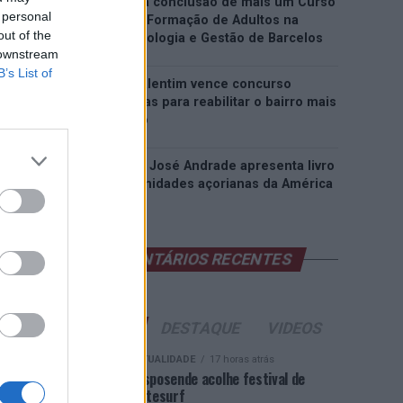
EMEC celebra a conclusão de mais um Curso
 personal
de Educação e Formação de Adultos na
out of the
Escola de Tecnologia e Gestão de Barcelos
 downstream
B’s List of
Atelier Nuno Valentim vence concurso
público de ideias para reabilitar o bairro mais
antigo do Porto
Ponta Delgada: José Andrade apresenta livro
sobre as comunidades açorianas da América
do Norte
COMENTÁRIOS RECENTES
ÚLTIMAS
DESTAQUE
VIDEOS
ATUALIDADE
17 horas atrás
Esposende acolhe festival de
kitesurf