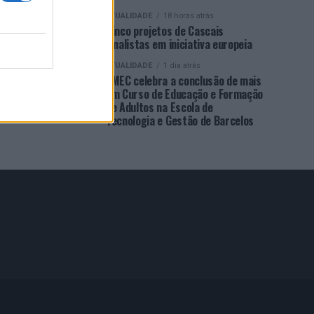
ATUALIDADE
18 horas atrás
Cinco projetos de Cascais
finalistas em iniciativa europeia
ATUALIDADE
1 dia atrás
EMEC celebra a conclusão de mais
um Curso de Educação e Formação
de Adultos na Escola de
Tecnologia e Gestão de Barcelos