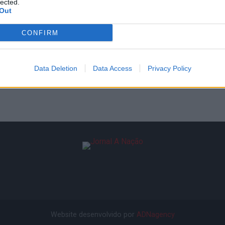
lected.
Out
CONFIRM
Data Deletion
Data Access
Privacy Policy
Website desenvolvido por
ADNagency