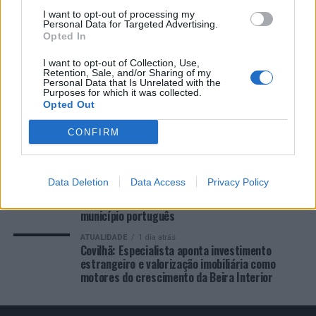
COMENTÁRIOS RECENTES
I want to opt-out of processing my
Personal Data for Targeted Advertising.
Opted In
I want to opt-out of Collection, Use,
ÚLTIMAS
DESTAQUE
VIDEOS
Retention, Sale, and/or Sharing of my
Personal Data that Is Unrelated with the
ATUALIDADE
12 horas atrás
Purposes for which it was collected.
“Millennium Estoril Open 2026” regressou ao
Opted Out
circuito ATP com vitória do francês Luca Van
Assche
CONFIRM
ATUALIDADE
18 horas atrás
Castelo Branco: “Bienal Internacional de Artes e
Ofícios” promete afirmar artesanato,
Data Deletion
Data Access
Privacy Policy
património e inovação como “motores de
desenvolvimento económico e cultural” do
município português
ATUALIDADE
1 dia atrás
Covilhã: Especialista aponta investimento
estrangeiro e valorização imobiliária como
motores do crescimento da Beira Interior