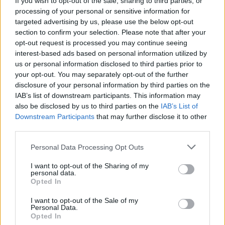
If you wish to opt-out of the sale, sharing to third parties, or
ARTIGOS RECENTES
processing of your personal or sensitive information for
“Millennium Estoril Open 2026” regressou ao circuito ATP
targeted advertising by us, please use the below opt-out
com vitória do francês Luca Van Assche
section to confirm your selection. Please note that after your
opt-out request is processed you may continue seeing
interest-based ads based on personal information utilized by
Castelo Branco: “Bienal Internacional de Artes e Ofícios”
us or personal information disclosed to third parties prior to
promete afirmar artesanato, património e inovação como
your opt-out. You may separately opt-out of the further
“motores de desenvolvimento económico e cultural” do
disclosure of your personal information by third parties on the
município português
IAB’s list of downstream participants. This information may
also be disclosed by us to third parties on the
IAB’s List of
Covilhã: Especialista aponta investimento estrangeiro e
Downstream Participants
that may further disclose it to other
valorização imobiliária como motores do crescimento da
third parties.
Beira Interior
Personal Data Processing Opt Outs
Rio de Janeiro: Governo do Estado propõe parceria com a
I want to opt-out of the Sharing of my
FUNCEX para “reforçar inteligência sobre comércio
personal data.
exterior”
Opted In
I want to opt-out of the Sale of my
Esposende acolhe festival de kitesurf
Personal Data.
Opted In