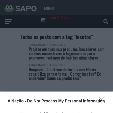
MENU
Todos os posts com a tag "Insetos"
ATUALIDADE
4 anos atrás
Projeto europeu usa produtos inovadores com
insetos comestíveis e leguminosas para
promover mudança de hábitos alimentares
ATUALIDADE
4 anos atrás
Ocupação Científica de Jovens nas Férias
sensibiliza para o tema: “Comer insetos? De
onde vêm? Como se produzem?”
A Nação -
Do Not Process My Personal Information