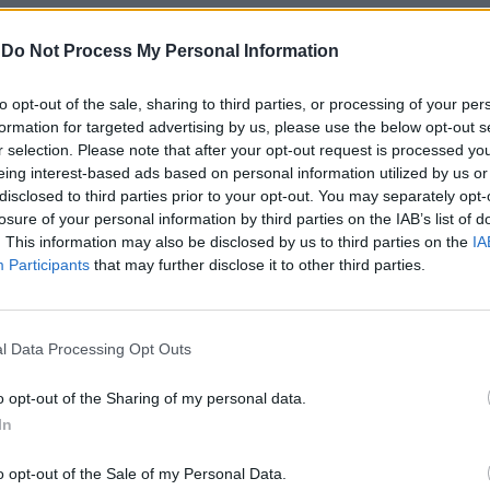
Hotéis de Viana do Castelo garantem
910 estadias no fim de semana dos
-
Do Not Process My Personal Information
namorados
to opt-out of the sale, sharing to third parties, or processing of your per
Os hotéis aderentes à iniciativa “Mês do Amor”
formation for targeted advertising by us, please use the below opt-out s
garantiram 910 estadias no fim de semana de 12, 13
r selection. Please note that after your opt-out request is processed y
eing interest-based ads based on personal information utilized by us or
e 14 de fevereiro. A Câmara Municipal de...
disclosed to third parties prior to your opt-out. You may separately opt-
losure of your personal information by third parties on the IAB’s list of
. This information may also be disclosed by us to third parties on the
IA
ATUALIDADE
4 anos atrás
Participants
that may further disclose it to other third parties.
Viana do Castelo celebra “Mês do
Amor” com vouchers para entradas
gratuitas nos museus e funicular
l Data Processing Opt Outs
A Câmara Municipal de Viana do Castelo acaba de
o opt-out of the Sharing of my personal data.
lançar o “Mês do Amor”, iniciativa que visa
In
dinamizar a economia local e promover a estadia
na...
o opt-out of the Sale of my Personal Data.