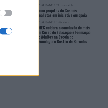
ATUALIDADE
22 horas atrás
Cinco projetos de Cascais
finalistas em iniciativa europeia
ATUALIDADE
1 dia atrás
EMEC celebra a conclusão de mais
um Curso de Educação e Formação
de Adultos na Escola de
Tecnologia e Gestão de Barcelos