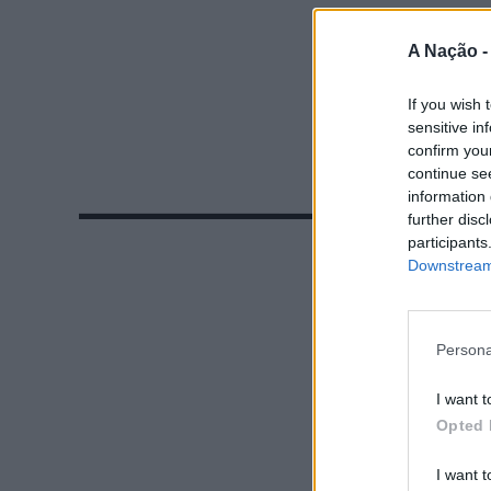
A Nação 
If you wish 
sensitive in
confirm you
continue se
information 
further disc
participants
Downstream 
Persona
I want t
Opted 
I want t