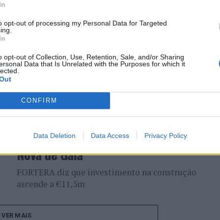
In
ATUALIDADE
5 anos atrás
to opt-out of processing my Personal Data for Targeted
Gaia: Boeira Garden Hotel Porto Gaia
ing.
In
– Curio Collection by Hilton apresenta
o opt-out of Collection, Use, Retention, Sale, and/or Sharing
Programa de São Valentim
ersonal Data that Is Unrelated with the Purposes for which it
lected.
Out
Unidade hoteleira de cinco estrelas apresenta
diversas propostas especiais para celebrar a data
CONFIRM
ATUALIDADE
5 anos atrás
“Azul Boutique Hotel” arranca em Vila
Data Deletion
Data Access
Privacy Policy
Nova de Gaia
FORTERA diz que investimento na construção
ascende a €11,5m
VER MAIS