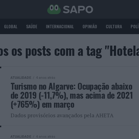
GLOBAL
SAÚDE
INTERNACIONAL
OPINIÃO
CULTURA
POLÍ
os os posts com a tag "Hotela
ATUALIDADE
4 anos atrás
Turismo no Algarve: Ocupação abaixo
de 2019 (-11,7%), mas acima de 2021
(+765%) em março
Dados provisórios avançados pela AHETA
ATUALIDADE
4 anos atrás