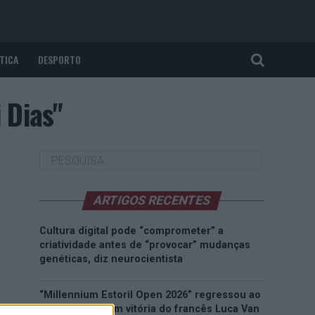
TICA
DESPORTO
 Dias"
ARTIGOS RECENTES
Cultura digital pode “comprometer” a
criatividade antes de “provocar” mudanças
genéticas, diz neurocientista
“Millennium Estoril Open 2026” regressou ao
circuito ATP com vitória do francês Luca Van