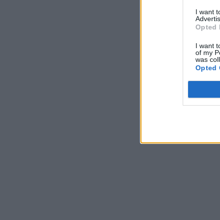
I want 
Advertis
Opted 
I want t
of my P
was col
Opted 