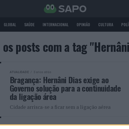
GLOBAL
SAÚDE
INTERNACIONAL
OPINIÃO
CULTURA
POLÍ
 os posts com a tag "Hernâni
ATUALIDADE
3 anos atrás
Bragança: Hernâni Dias exige ao
Governo solução para a continuidade
da ligação área
Cidade arrisca-se a ficar sem a ligação aérea
ATUALIDADE
4 anos atrás