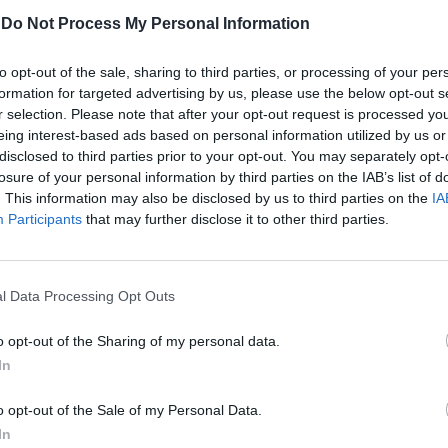
Bragança atribui habitação a casais
-
Do Not Process My Personal Information
jovens em carência socioeconómica no
centro histórico
to opt-out of the sale, sharing to third parties, or processing of your per
formation for targeted advertising by us, please use the below opt-out s
Foram assinados, a 30 de junho, os contratos de
r selection. Please note that after your opt-out request is processed y
cedência temporária de três imóveis, situados na
eing interest-based ads based on personal information utilized by us or
disclosed to third parties prior to your opt-out. You may separately opt-
Rua Combatentes da Grande Guerra, para habitação
losure of your personal information by third parties on the IAB’s list of
de casais jovens...
. This information may also be disclosed by us to third parties on the
IA
Participants
that may further disclose it to other third parties.
ATUALIDADE
4 anos atrás
“Bragança. Naturalmente!” recebe
l Data Processing Opt Outs
“Gold Award” em Festival
Internacional de Cinema de Turismo
o opt-out of the Sharing of my personal data.
In
O filme promocional da campanha de marketing
“Bragança. Naturalmente!”, lançado em 2020 pelo
o opt-out of the Sale of my Personal Data.
Município de Bragança, foi premiado com um
In
“Gold Award” na categoria de “Tourism...