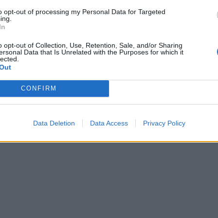
to opt-out of processing my Personal Data for Targeted
ing.
In
o opt-out of Collection, Use, Retention, Sale, and/or Sharing
ersonal Data that Is Unrelated with the Purposes for which it
lected.
Out
CONFIRM
Data Deletion
Data Access
Privacy Policy