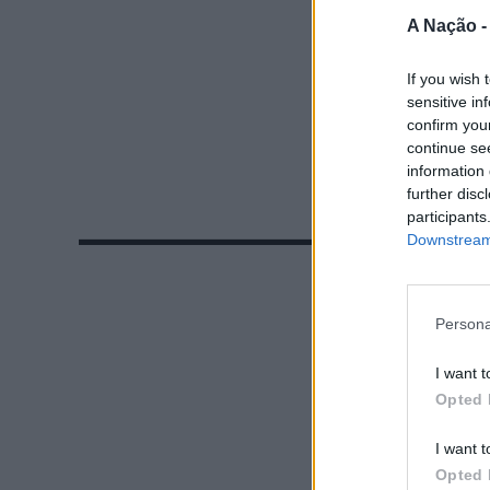
A Nação 
If you wish 
sensitive in
confirm you
continue se
information 
further disc
participants
Downstream 
Persona
I want t
Opted 
I want t
Opted 