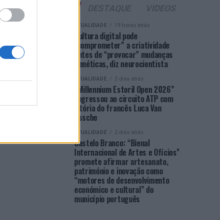
ÚLTIMAS
DESTAQUE
VIDEOS
ATUALIDADE
19 horas atrás
Cultura digital pode
“comprometer” a criatividade
antes de “provocar” mudanças
genéticas, diz neurocientista
ATUALIDADE
2 dias atrás
“Millennium Estoril Open 2026”
regressou ao circuito ATP com
vitória do francês Luca Van
Assche
ATUALIDADE
2 dias atrás
Castelo Branco: “Bienal
Internacional de Artes e Ofícios”
promete afirmar artesanato,
património e inovação como
“motores de desenvolvimento
económico e cultural” do
município português