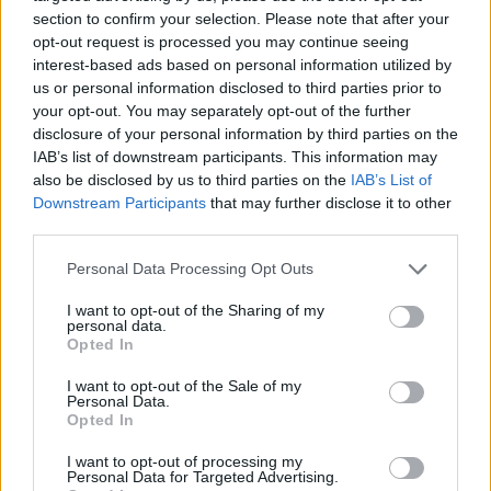
com vitória do francês Luca Van Assche
section to confirm your selection. Please note that after your
opt-out request is processed you may continue seeing
interest-based ads based on personal information utilized by
Castelo Branco: “Bienal Internacional de Artes e Ofícios”
us or personal information disclosed to third parties prior to
promete afirmar artesanato, património e inovação como
your opt-out. You may separately opt-out of the further
“motores de desenvolvimento económico e cultural” do
disclosure of your personal information by third parties on the
município português
IAB’s list of downstream participants. This information may
also be disclosed by us to third parties on the
IAB’s List of
Covilhã: Especialista aponta investimento estrangeiro e
Downstream Participants
that may further disclose it to other
valorização imobiliária como motores do crescimento da
third parties.
Beira Interior
Personal Data Processing Opt Outs
Rio de Janeiro: Governo do Estado propõe parceria com a
I want to opt-out of the Sharing of my
FUNCEX para “reforçar inteligência sobre comércio
personal data.
exterior”
Opted In
I want to opt-out of the Sale of my
Personal Data.
COMENTÁRIOS RECENTES
Opted In
I want to opt-out of processing my
Personal Data for Targeted Advertising.
ÚLTIMAS
DESTAQUE
VIDEOS