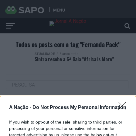
MENU
Todos os posts com a tag "Fernanda Pack"
ATUALIDADE
5 anos atrás
Sintra recebe a 6ª Gala “Africa is More”
ARTIGOS RECENTES
A Nação -
Do Not Process My Personal Information
Cultura digital pode “comprometer” a criatividade antes
de “provocar” mudanças genéticas, diz neurocientista
If you wish to opt-out of the sale, sharing to third parties, or
processing of your personal or sensitive information for
targeted advertising by us, please use the below opt-out
“Millennium Estoril Open 2026” regressou ao circuito ATP