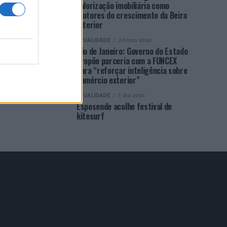
valorização imobiliária como
motores do crescimento da Beira
Interior
ATUALIDADE
3 horas atrás
Rio de Janeiro: Governo do Estado
propõe parceria com a FUNCEX
para “reforçar inteligência sobre
comércio exterior”
ATUALIDADE
1 dia atrás
Esposende acolhe festival de
kitesurf