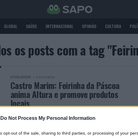
GLOBAL
SAÚDE
INTERNACIONAL
OPINIÃO
CULTURA
POLÍ
os os posts com a tag "Feiri
ATUALIDADE
4 anos atrás
Castro Marim: Feirinha da Páscoa
anima Altura e promove produtos
locais
Altura recebeu, este fim de semana, a Feirinha da
-
Do Not Process My Personal Information
Páscoa, um evento pensado para as famílias que se
reúnem nesta época festiva e que deu palco...
to opt-out of the sale, sharing to third parties, or processing of your per