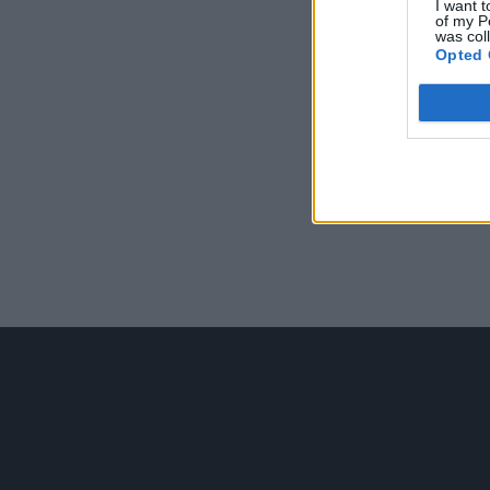
I want t
of my P
was col
Opted 