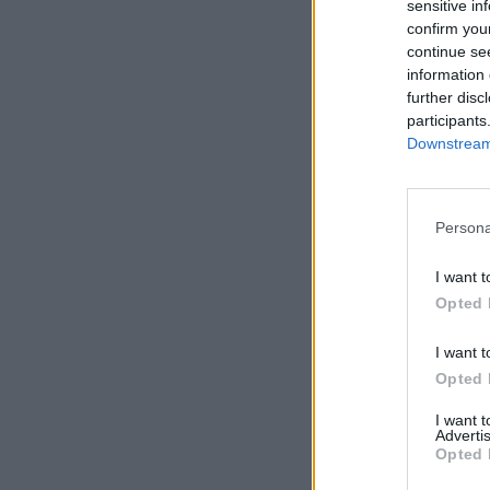
sensitive in
confirm you
continue se
information 
further disc
participants
Downstream 
Persona
I want t
Opted 
I want t
Opted 
I want 
Advertis
Opted 