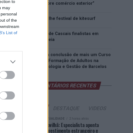
ection to
inteligência sobre comércio exterior”
ou may
 personal
Esposende acolhe festival de kitesurf
out of the
 downstream
B’s List of
Cinco projetos de Cascais finalistas em
iniciativa europeia
EMEC celebra a conclusão de mais um Curso
de Educação e Formação de Adultos na
Escola de Tecnologia e Gestão de Barcelos
COMENTÁRIOS RECENTES
ÚLTIMAS
DESTAQUE
VIDEOS
ATUALIDADE
2 horas atrás
Covilhã: Especialista aponta
investimento estrangeiro e