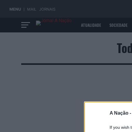
MENU
MAIL
JORNAIS
ATUALIDADE
SOCIEDADE
ECONOMIA
Tod
A Nação 
If you wish 