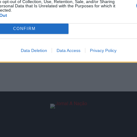
o opt-out of Collection, Use, Retention, Sale, and/or Sharing
ersonal Data that Is Unrelated with the Purposes for which it
lected.
Out
CONFIRM
Data Deletion
Data Access
Privacy Policy