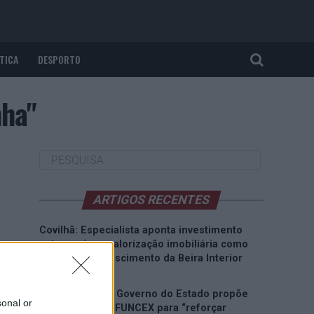
TICA
DESPORTO
nha"
ARTIGOS RECENTES
Covilhã: Especialista aponta investimento
estrangeiro e valorização imobiliária como
motores do crescimento da Beira Interior
Rio de Janeiro: Governo do Estado propõe
sonal or
parceria com a FUNCEX para “reforçar