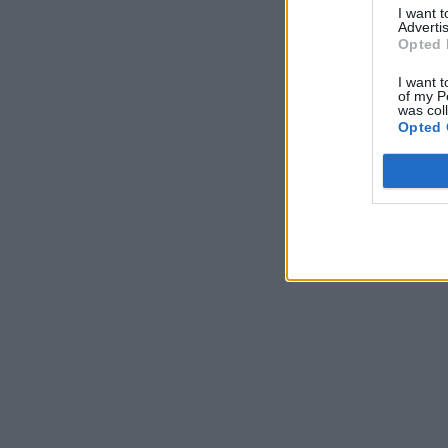
I want 
Advertis
Opted 
I want t
of my P
was col
Opted 