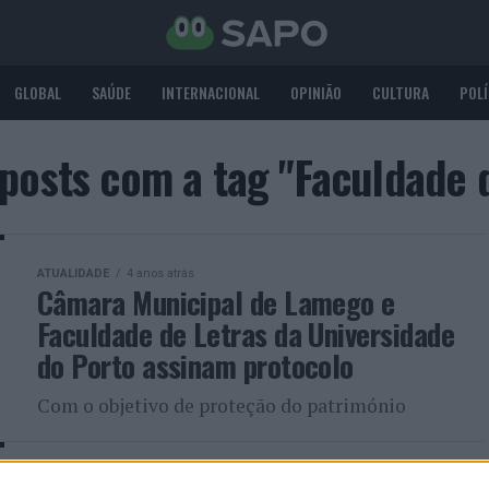
GLOBAL
SAÚDE
INTERNACIONAL
OPINIÃO
CULTURA
POLÍ
posts com a tag "Faculdade 
ATUALIDADE
4 anos atrás
Câmara Municipal de Lamego e
Faculdade de Letras da Universidade
do Porto assinam protocolo
Com o objetivo de proteção do património
ATUALIDADE
4 anos atrás