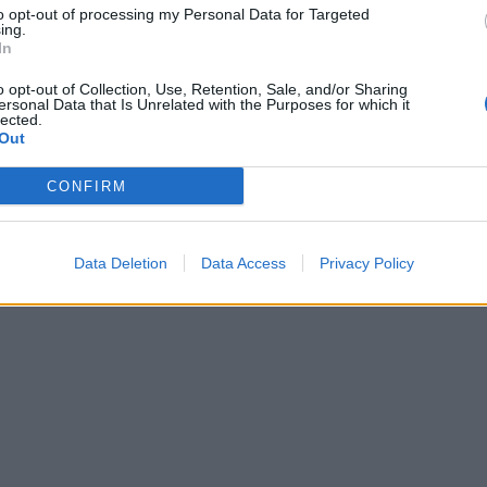
to opt-out of processing my Personal Data for Targeted
ing.
In
o opt-out of Collection, Use, Retention, Sale, and/or Sharing
ersonal Data that Is Unrelated with the Purposes for which it
lected.
Out
CONFIRM
Data Deletion
Data Access
Privacy Policy