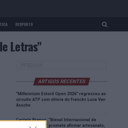
TICA
DESPORTO
de Letras"
ARTIGOS RECENTES
“Millennium Estoril Open 2026” regressou ao
circuito ATP com vitória do francês Luca Van
Assche
Castelo Branco: “Bienal Internacional de
Artes e Ofícios” promete afirmar artesanato,