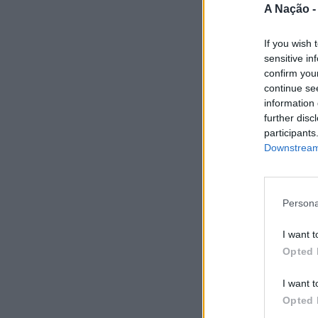
A Nação 
If you wish 
sensitive in
confirm you
continue se
information 
further disc
participants
Downstream 
Persona
I want t
Opted 
I want t
Opted 