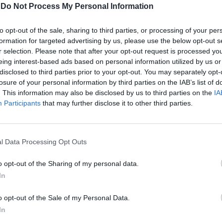
Cátedra de Camilo Castelo Branco em
-
Do Not Process My Personal Information
conferência da Faculdade de Letras de
to opt-out of the sale, sharing to third parties, or processing of your per
Lisboa
formation for targeted advertising by us, please use the below opt-out s
r selection. Please note that after your opt-out request is processed y
“O valor de Camilo no mercado do livro antigo.
eing interest-based ads based on personal information utilized by us or
Primeiro ensaio: tendências e dificuldades” é mote
disclosed to third parties prior to your opt-out. You may separately opt-
para a conferência promovida pela Cátedra de
losure of your personal information by third parties on the IAB’s list of
Camilo Castelo Branco,...
. This information may also be disclosed by us to third parties on the
IA
Participants
that may further disclose it to other third parties.
l Data Processing Opt Outs
o opt-out of the Sharing of my personal data.
In
o opt-out of the Sale of my Personal Data.
In