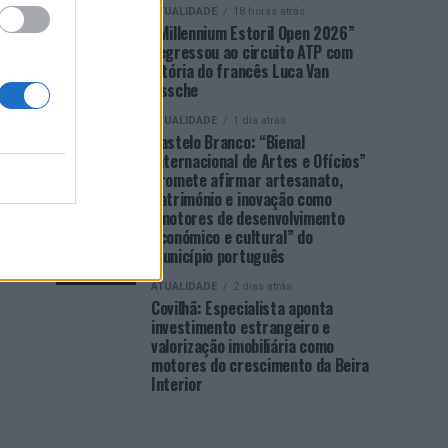
ATUALIDADE
18 horas atrás
“Millennium Estoril Open 2026”
regressou ao circuito ATP com
vitória do francês Luca Van
Assche
ATUALIDADE
1 dia atrás
Castelo Branco: “Bienal
Internacional de Artes e Ofícios”
promete afirmar artesanato,
património e inovação como
“motores de desenvolvimento
económico e cultural” do
município português
ATUALIDADE
2 dias atrás
Covilhã: Especialista aponta
investimento estrangeiro e
valorização imobiliária como
motores do crescimento da Beira
Interior