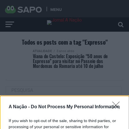
MENU
Todos os posts com a tag "Expresso"
ATUALIDADE
3 anos atrás
Viana do Castelo: Exposição “50 anos de
Expresso” para visitar no Passeio das
Mordomas da Romaria até 10 de julho
ARTIGOS RECENTES
A Nação -
Do Not Process My Personal Information
Cultura digital pode “comprometer” a criatividade antes
If you wish to opt-out of the sale, sharing to third parties, or
de “provocar” mudanças genéticas, diz neurocientista
processing of your personal or sensitive information for