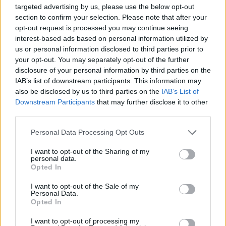
targeted advertising by us, please use the below opt-out
“Millennium Estoril Open 2026” regressou ao circuito ATP
section to confirm your selection. Please note that after your
com vitória do francês Luca Van Assche
opt-out request is processed you may continue seeing
interest-based ads based on personal information utilized by
us or personal information disclosed to third parties prior to
Castelo Branco: “Bienal Internacional de Artes e Ofícios”
your opt-out. You may separately opt-out of the further
promete afirmar artesanato, património e inovação como
disclosure of your personal information by third parties on the
“motores de desenvolvimento económico e cultural” do
IAB’s list of downstream participants. This information may
município português
also be disclosed by us to third parties on the
IAB’s List of
Downstream Participants
that may further disclose it to other
Covilhã: Especialista aponta investimento estrangeiro e
third parties.
valorização imobiliária como motores do crescimento da
Beira Interior
Personal Data Processing Opt Outs
I want to opt-out of the Sharing of my
Rio de Janeiro: Governo do Estado propõe parceria com a
personal data.
FUNCEX para “reforçar inteligência sobre comércio
Opted In
exterior”
I want to opt-out of the Sale of my
Personal Data.
Opted In
COMENTÁRIOS RECENTES
I want to opt-out of processing my