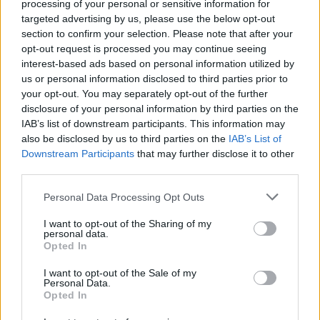
processing of your personal or sensitive information for
“Millennium Estoril Open 2026” regressou ao circuito ATP
com vitória do francês Luca Van Assche
targeted advertising by us, please use the below opt-out
section to confirm your selection. Please note that after your
opt-out request is processed you may continue seeing
Castelo Branco: “Bienal Internacional de Artes e Ofícios”
interest-based ads based on personal information utilized by
promete afirmar artesanato, património e inovação como
us or personal information disclosed to third parties prior to
“motores de desenvolvimento económico e cultural” do
your opt-out. You may separately opt-out of the further
município português
disclosure of your personal information by third parties on the
IAB’s list of downstream participants. This information may
Covilhã: Especialista aponta investimento estrangeiro e
also be disclosed by us to third parties on the
IAB’s List of
valorização imobiliária como motores do crescimento da
Downstream Participants
that may further disclose it to other
Beira Interior
third parties.
Personal Data Processing Opt Outs
Rio de Janeiro: Governo do Estado propõe parceria com a
FUNCEX para “reforçar inteligência sobre comércio
I want to opt-out of the Sharing of my
exterior”
personal data.
Opted In
Esposende acolhe festival de kitesurf
I want to opt-out of the Sale of my
Personal Data.
Opted In
COMENTÁRIOS RECENTES