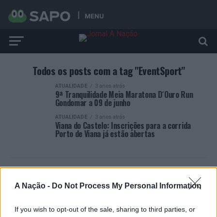
MENU
Todos os posts com a tag "EventSport"
ATUALIDADE
3 anos atrás
9ª Tranquilidade Meia Maratona D´Ouro Run
Gondomar a 09 de junho
ATUALIDADE
3 anos atrás
Viana do Castelo: Inscrições para a corrida
Porto de Viana já estão abertas
A Nação -
Do Not Process My Personal Information
ARTIGOS RECENTES
If you wish to opt-out of the sale, sharing to third parties, or