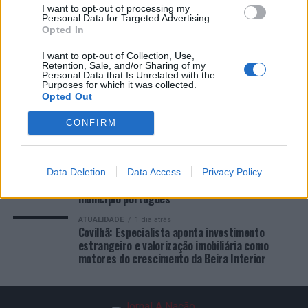
COMENTÁRIOS RECENTES
I want to opt-out of processing my
Personal Data for Targeted Advertising.
Opted In
ÚLTIMAS
DESTAQUE
VIDEOS
I want to opt-out of Collection, Use,
Retention, Sale, and/or Sharing of my
Personal Data that Is Unrelated with the
ATUALIDADE
6 horas atrás
“Millennium Estoril Open 2026” regressou ao
Purposes for which it was collected.
Opted Out
circuito ATP com vitória do francês Luca Van
Assche
CONFIRM
ATUALIDADE
12 horas atrás
Castelo Branco: “Bienal Internacional de Artes e
Ofícios” promete afirmar artesanato,
património e inovação como “motores de
Data Deletion
Data Access
Privacy Policy
desenvolvimento económico e cultural” do
município português
ATUALIDADE
1 dia atrás
Covilhã: Especialista aponta investimento
estrangeiro e valorização imobiliária como
motores do crescimento da Beira Interior