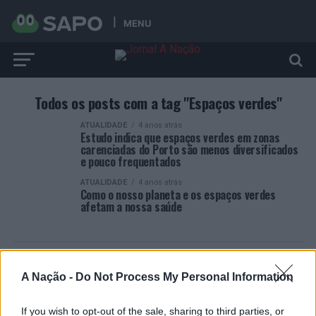
MENU
Todos os posts com a tag "Espaços verdes"
ATUALIDADE
4 anos atrás
Estudo indica que espaços verdes em zonas
carenciadas do Porto são menos diversificados
e pouco frequentados
ATUALIDADE
4 anos atrás
Como o nosso planeta e os espaços verdes
afetam a nossa saúde
A Nação -
Do Not Process My Personal Information
ARTIGOS RECENTES
If you wish to opt-out of the sale, sharing to third parties, or