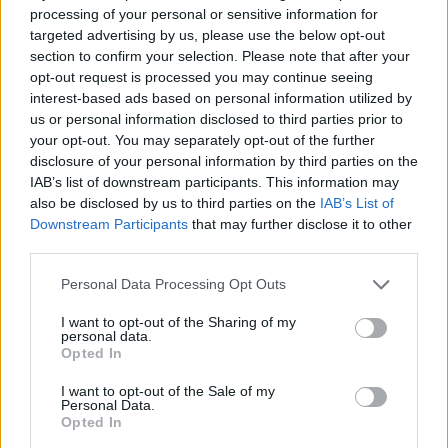
processing of your personal or sensitive information for
“Millennium Estoril Open 2026” regressou ao circuito ATP
targeted advertising by us, please use the below opt-out
com vitória do francês Luca Van Assche
section to confirm your selection. Please note that after your
opt-out request is processed you may continue seeing
Castelo Branco: “Bienal Internacional de Artes e Ofícios”
interest-based ads based on personal information utilized by
promete afirmar artesanato, património e inovação como
us or personal information disclosed to third parties prior to
“motores de desenvolvimento económico e cultural” do
your opt-out. You may separately opt-out of the further
município português
disclosure of your personal information by third parties on the
IAB’s list of downstream participants. This information may
also be disclosed by us to third parties on the
IAB’s List of
Covilhã: Especialista aponta investimento estrangeiro e
Downstream Participants
that may further disclose it to other
valorização imobiliária como motores do crescimento da
third parties.
Beira Interior
Personal Data Processing Opt Outs
Rio de Janeiro: Governo do Estado propõe parceria com a
FUNCEX para “reforçar inteligência sobre comércio
I want to opt-out of the Sharing of my
personal data.
exterior”
Opted In
Esposende acolhe festival de kitesurf
I want to opt-out of the Sale of my
Personal Data.
Opted In