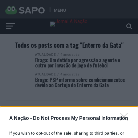
MENU
Todos os posts com a tag "Enterro da Gata"
ATUALIDADE
4 anos atrás
Braga: Um detido por agressão a agente e
outro por invasão de jogo de futebol
ATUALIDADE
4 anos atrás
Braga: PSP informa sobre condicionamentos
devido ao Cortejo do Enterro da Gata
A Nação -
Do Not Process My Personal Information
ARTIGOS RECENTES
If you wish to opt-out of the sale, sharing to third parties, or