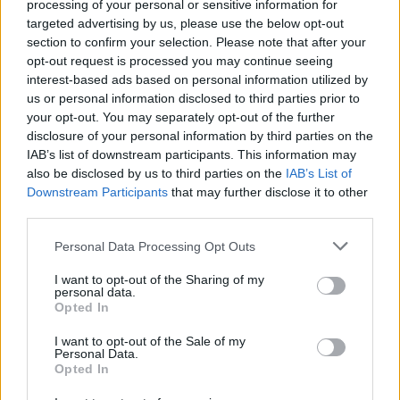
processing of your personal or sensitive information for
“Millennium Estoril Open 2026” regressou ao circuito ATP
com vitória do francês Luca Van Assche
targeted advertising by us, please use the below opt-out
section to confirm your selection. Please note that after your
opt-out request is processed you may continue seeing
Castelo Branco: “Bienal Internacional de Artes e Ofícios”
interest-based ads based on personal information utilized by
promete afirmar artesanato, património e inovação como
us or personal information disclosed to third parties prior to
“motores de desenvolvimento económico e cultural” do
your opt-out. You may separately opt-out of the further
município português
disclosure of your personal information by third parties on the
IAB’s list of downstream participants. This information may
Covilhã: Especialista aponta investimento estrangeiro e
also be disclosed by us to third parties on the
IAB’s List of
valorização imobiliária como motores do crescimento da
Downstream Participants
that may further disclose it to other
Beira Interior
third parties.
Personal Data Processing Opt Outs
Rio de Janeiro: Governo do Estado propõe parceria com a
FUNCEX para “reforçar inteligência sobre comércio
I want to opt-out of the Sharing of my
exterior”
personal data.
Opted In
Esposende acolhe festival de kitesurf
I want to opt-out of the Sale of my
Personal Data.
Opted In
COMENTÁRIOS RECENTES