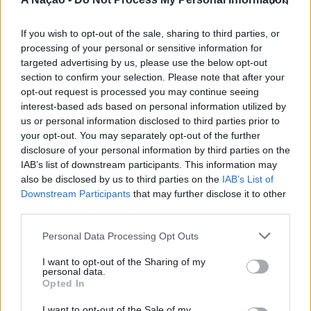
If you wish to opt-out of the sale, sharing to third parties, or
processing of your personal or sensitive information for
targeted advertising by us, please use the below opt-out
ARTIGOS RECENTES
section to confirm your selection. Please note that after your
opt-out request is processed you may continue seeing
“Millennium Estoril Open 2026” regressou ao circuito ATP
interest-based ads based on personal information utilized by
com vitória do francês Luca Van Assche
us or personal information disclosed to third parties prior to
your opt-out. You may separately opt-out of the further
Castelo Branco: “Bienal Internacional de Artes e Ofícios”
disclosure of your personal information by third parties on the
promete afirmar artesanato, património e inovação como
IAB’s list of downstream participants. This information may
“motores de desenvolvimento económico e cultural” do
also be disclosed by us to third parties on the
IAB’s List of
município português
Downstream Participants
that may further disclose it to other
third parties.
Covilhã: Especialista aponta investimento estrangeiro e
valorização imobiliária como motores do crescimento da
Personal Data Processing Opt Outs
Beira Interior
I want to opt-out of the Sharing of my
personal data.
Rio de Janeiro: Governo do Estado propõe parceria com a
Opted In
FUNCEX para “reforçar inteligência sobre comércio
I want to opt-out of the Sale of my
exterior”