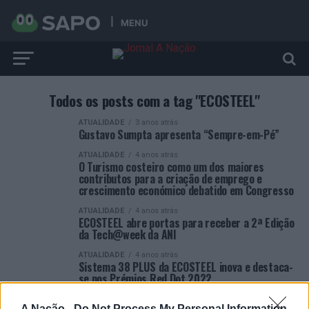
MENU
Todos os posts com a tag "ECOSTEEL"
ATUALIDADE
3 anos atrás
Gustavo Sumpta apresenta “Sempre-em-Pé”
ATUALIDADE
4 anos atrás
O Turismo costeiro como um dos maiores
contributos para a criação de emprego e
crescimento económico debatido em Congresso
ATUALIDADE
4 anos atrás
ECOSTEEL abre portas para receber a 2ª Edição
da Tech@week da ANI
ATUALIDADE
4 anos atrás
Sistema 38 PLUS da ECOSTEEL inova e destaca-
se nos Prémios Red Dot 2022
A Nação -
Do Not Process My Personal Information