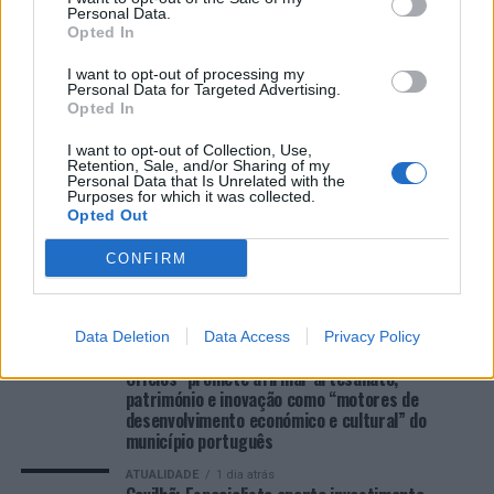
Personal Data.
Opted In
Esposende acolhe festival de kitesurf
I want to opt-out of processing my
Personal Data for Targeted Advertising.
Opted In
COMENTÁRIOS RECENTES
I want to opt-out of Collection, Use,
Retention, Sale, and/or Sharing of my
Personal Data that Is Unrelated with the
Purposes for which it was collected.
ÚLTIMAS
DESTAQUE
VIDEOS
Opted Out
ATUALIDADE
11 horas atrás
“Millennium Estoril Open 2026” regressou ao
CONFIRM
circuito ATP com vitória do francês Luca Van
Assche
Data Deletion
Data Access
Privacy Policy
ATUALIDADE
17 horas atrás
Castelo Branco: “Bienal Internacional de Artes e
Ofícios” promete afirmar artesanato,
património e inovação como “motores de
desenvolvimento económico e cultural” do
município português
ATUALIDADE
1 dia atrás