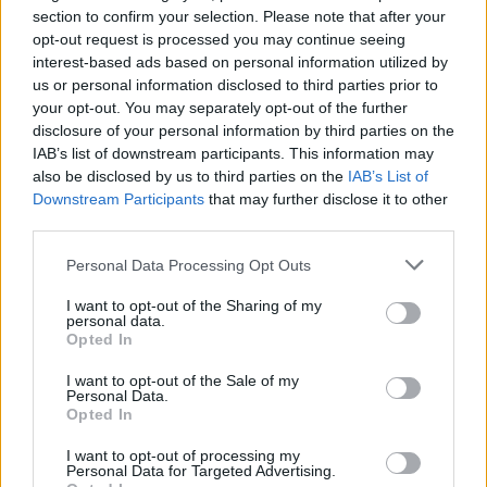
Castelo Branco: “Bienal Internacional de Artes e Ofícios”
section to confirm your selection. Please note that after your
promete afirmar artesanato, património e inovação como
opt-out request is processed you may continue seeing
“motores de desenvolvimento económico e cultural” do
interest-based ads based on personal information utilized by
município português
us or personal information disclosed to third parties prior to
your opt-out. You may separately opt-out of the further
disclosure of your personal information by third parties on the
Covilhã: Especialista aponta investimento estrangeiro e
IAB’s list of downstream participants. This information may
valorização imobiliária como motores do crescimento da
also be disclosed by us to third parties on the
IAB’s List of
Beira Interior
Downstream Participants
that may further disclose it to other
third parties.
Rio de Janeiro: Governo do Estado propõe parceria com a
FUNCEX para “reforçar inteligência sobre comércio
Personal Data Processing Opt Outs
exterior”
I want to opt-out of the Sharing of my
personal data.
Esposende acolhe festival de kitesurf
Opted In
I want to opt-out of the Sale of my
Personal Data.
COMENTÁRIOS RECENTES
Opted In
I want to opt-out of processing my
Personal Data for Targeted Advertising.
ÚLTIMAS
DESTAQUE
VIDEOS