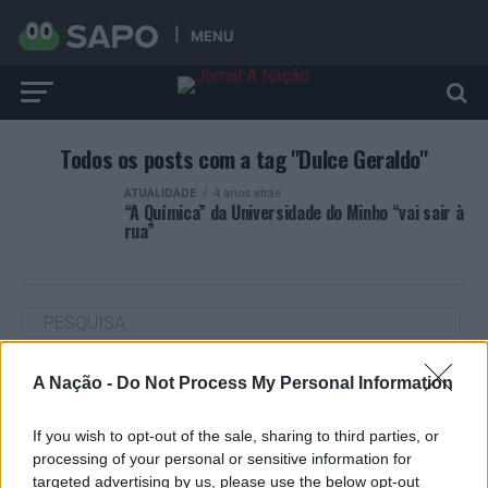
MENU
Todos os posts com a tag "Dulce Geraldo"
ATUALIDADE
4 anos atrás
“A Química” da Universidade do Minho “vai sair à
rua”
A Nação -
Do Not Process My Personal Information
ARTIGOS RECENTES
“Millennium Estoril Open 2026” regressou ao circuito ATP
If you wish to opt-out of the sale, sharing to third parties, or
com vitória do francês Luca Van Assche
processing of your personal or sensitive information for
targeted advertising by us, please use the below opt-out