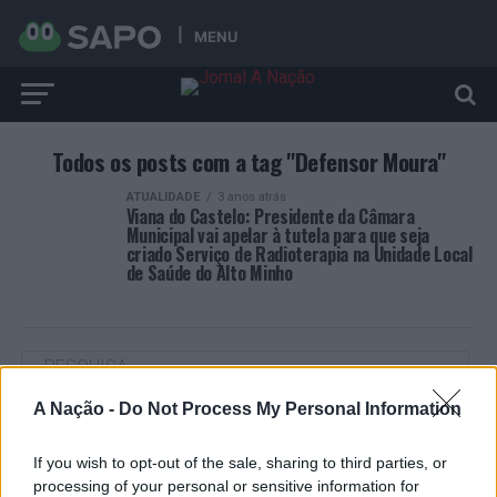
MENU
Todos os posts com a tag "Defensor Moura"
ATUALIDADE
3 anos atrás
Viana do Castelo: Presidente da Câmara
Municipal vai apelar à tutela para que seja
criado Serviço de Radioterapia na Unidade Local
de Saúde do Alto Minho
A Nação -
Do Not Process My Personal Information
ARTIGOS RECENTES
If you wish to opt-out of the sale, sharing to third parties, or
“Millennium Estoril Open 2026” regressou ao circuito ATP
processing of your personal or sensitive information for
com vitória do francês Luca Van Assche