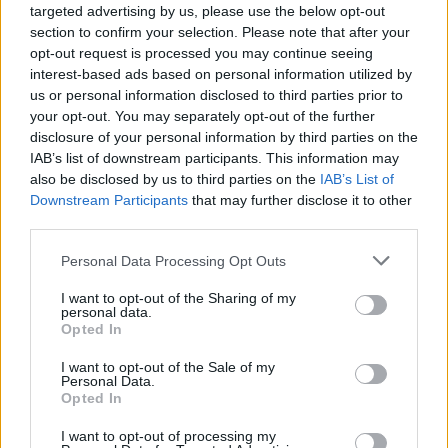
targeted advertising by us, please use the below opt-out
section to confirm your selection. Please note that after your
Castelo Branco: “Bienal Internacional de Artes e Ofícios”
opt-out request is processed you may continue seeing
promete afirmar artesanato, património e inovação como
interest-based ads based on personal information utilized by
“motores de desenvolvimento económico e cultural” do
us or personal information disclosed to third parties prior to
município português
your opt-out. You may separately opt-out of the further
disclosure of your personal information by third parties on the
Covilhã: Especialista aponta investimento estrangeiro e
IAB’s list of downstream participants. This information may
valorização imobiliária como motores do crescimento da
also be disclosed by us to third parties on the
IAB’s List of
Beira Interior
Downstream Participants
that may further disclose it to other
third parties.
Rio de Janeiro: Governo do Estado propõe parceria com a
Personal Data Processing Opt Outs
FUNCEX para “reforçar inteligência sobre comércio
exterior”
I want to opt-out of the Sharing of my
personal data.
Opted In
Esposende acolhe festival de kitesurf
I want to opt-out of the Sale of my
Personal Data.
Opted In
COMENTÁRIOS RECENTES
I want to opt-out of processing my