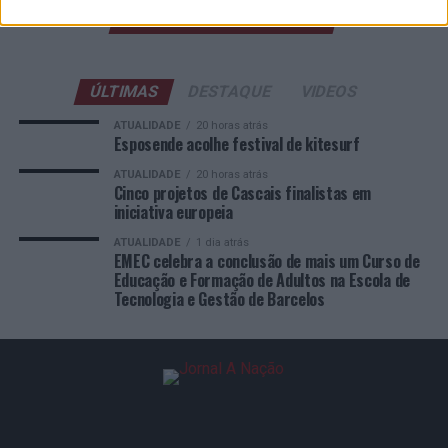
COMENTÁRIOS RECENTES
ÚLTIMAS
DESTAQUE
VIDEOS
ATUALIDADE
20 horas atrás
Esposende acolhe festival de kitesurf
ATUALIDADE
20 horas atrás
Cinco projetos de Cascais finalistas em
iniciativa europeia
ATUALIDADE
1 dia atrás
EMEC celebra a conclusão de mais um Curso de
Educação e Formação de Adultos na Escola de
Tecnologia e Gestão de Barcelos