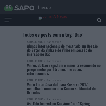
MENU
Todos os posts com a tag "Dão"
ATUALIDADE
2 anos atrás
Alunos internacionais de mestrado em Gestão
do Setor da Vinha e do Vinho em sessão de
imersão no Dão
ATUALIDADE
3 anos atrás
Vinhos do Dão registam o maior crescimento no
preço médio por litro nos mercados
internacionais
ATUALIDADE
3 anos atrás
Vinho tinto Casa da Ínsua Reserva 2017
medalhado com ouro no Concurso Mundial de
Bruxelas
ATUALIDADE
3 anos atrás
As “Dão Innovation Sessions” e o “Spring