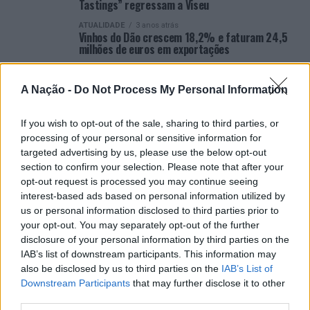
Tastings” regressam a Viseu
ATUALIDADE
3 anos atrás
Vinhos do Dão crescem 18,2% e faturam 24,5
milhões de euros em exportações
ATUALIDADE
4 anos atrás
“Dão Capital” está de regresso a Lisboa
A Nação -
Do Not Process My Personal Information
ATUALIDADE
4 anos atrás
CVR do Dão e ASAE celebram protocolo de
If you wish to opt-out of the sale, sharing to third parties, or
cooperação
processing of your personal or sensitive information for
ATUALIDADE
4 anos atrás
targeted advertising by us, please use the below opt-out
Rota Dão & Petiscos: a experiência
section to confirm your selection. Please note that after your
gastronómica cheia de prémios está de
regresso a Viseu
opt-out request is processed you may continue seeing
interest-based ads based on personal information utilized by
ATUALIDADE
4 anos atrás
us or personal information disclosed to third parties prior to
Vinhos do Dão alcançam recordes nas
pontuações da Wine Advocate/Robert Parker
your opt-out. You may separately opt-out of the further
disclosure of your personal information by third parties on the
ATUALIDADE
4 anos atrás
IAB’s list of downstream participants. This information may
Dão Invicto regressa ao WoW para um fim de
semana de provas
also be disclosed by us to third parties on the
IAB’s List of
Downstream Participants
that may further disclose it to other
third parties.