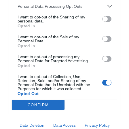
Personal Data Processing Opt Outs
I want to opt-out of the Sharing of my
personal data.
ARTIGOS RECENTES
Opted In
Esposende acolhe festival de kitesurf
I want to opt-out of the Sale of my
Personal Data.
Opted In
Cinco projetos de Cascais finalistas em iniciativa europeia
I want to opt-out of processing my
Personal Data for Targeted Advertising.
EMEC celebra a conclusão de mais um Curso de
Opted In
Educação e Formação de Adultos na Escola de Tecnologia
e Gestão de Barcelos
I want to opt-out of Collection, Use,
Retention, Sale, and/or Sharing of my
Personal Data that Is Unrelated with the
Purposes for which it was collected.
Atelier Nuno Valentim vence concurso público de ideias
Opted Out
para reabilitar o bairro mais antigo do Porto
CONFIRM
Ponta Delgada: José Andrade apresenta livro sobre as
comunidades açorianas da América do Norte
Data Deletion
Data Access
Privacy Policy