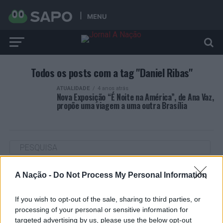
MENU
Todos os posts com a tag "Daniel Ribas"
ATUALIDADE
4 anos atrás
Nova Exposição “É Noite na América”, de Ana Vaz,
propõe uma viagem a uma outra Brasília
A Nação -
Do Not Process My Personal Information
ARTIGOS RECENTES
“Millennium Estoril Open 2026” regressou ao circuito ATP
If you wish to opt-out of the sale, sharing to third parties, or
com vitória do francês Luca Van Assche
processing of your personal or sensitive information for
targeted advertising by us, please use the below opt-out