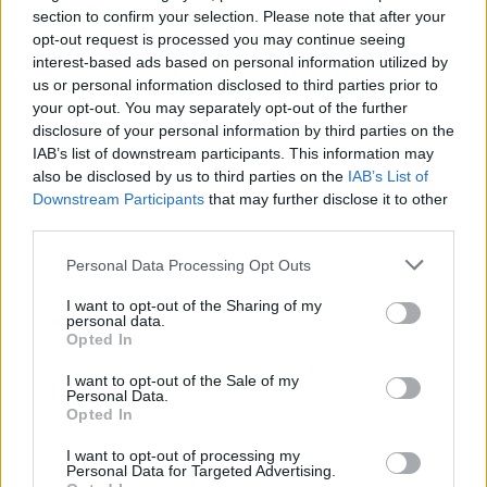
Castelo Branco: “Bienal Internacional de Artes e Ofícios”
section to confirm your selection. Please note that after your
promete afirmar artesanato, património e inovação como
opt-out request is processed you may continue seeing
“motores de desenvolvimento económico e cultural” do
interest-based ads based on personal information utilized by
município português
us or personal information disclosed to third parties prior to
your opt-out. You may separately opt-out of the further
disclosure of your personal information by third parties on the
Covilhã: Especialista aponta investimento estrangeiro e
IAB’s list of downstream participants. This information may
valorização imobiliária como motores do crescimento da
also be disclosed by us to third parties on the
IAB’s List of
Beira Interior
Downstream Participants
that may further disclose it to other
third parties.
Rio de Janeiro: Governo do Estado propõe parceria com a
FUNCEX para “reforçar inteligência sobre comércio
Personal Data Processing Opt Outs
exterior”
I want to opt-out of the Sharing of my
personal data.
Esposende acolhe festival de kitesurf
Opted In
I want to opt-out of the Sale of my
Personal Data.
COMENTÁRIOS RECENTES
Opted In
I want to opt-out of processing my
Personal Data for Targeted Advertising.
ÚLTIMAS
DESTAQUE
VIDEOS