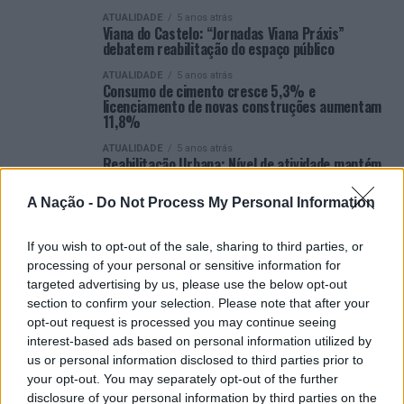
ATUALIDADE
5 anos atrás
Viana do Castelo: “Jornadas Viana Práxis”
debatem reabilitação do espaço público
ATUALIDADE
5 anos atrás
Consumo de cimento cresce 5,3% e
licenciamento de novas construções aumentam
11,8%
ATUALIDADE
5 anos atrás
Reabilitação Urbana: Nível de atividade mantém
tendência positiva
A Nação -
Do Not Process My Personal Information
ATUALIDADE
5 anos atrás
Previsões apontam para aceleração da
produção da Construção em 2022
If you wish to opt-out of the sale, sharing to third parties, or
processing of your personal or sensitive information for
ATUALIDADE
5 anos atrás
Novo crédito à habitação cresce 36,9%
targeted advertising by us, please use the below opt-out
section to confirm your selection. Please note that after your
ATUALIDADE
5 anos atrás
Construção: 60% das empresas indicam que a
opt-out request is processed you may continue seeing
atividade global no setor se mantém
interest-based ads based on personal information utilized by
estabilizada
us or personal information disclosed to third parties prior to
your opt-out. You may separately opt-out of the further
VER MAIS
disclosure of your personal information by third parties on the