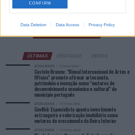
Esposende acolhe festival de kitesurf
CONFIRM
Cinco projetos de Cascais finalistas em iniciativa europeia
Data Deletion
Data Access
Privacy Policy
COMENTÁRIOS RECENTES
ÚLTIMAS
DESTAQUE
VIDEOS
ATUALIDADE
2 horas atrás
Castelo Branco: “Bienal Internacional de Artes e
Ofícios” promete afirmar artesanato,
património e inovação como “motores de
desenvolvimento económico e cultural” do
município português
ATUALIDADE
19 horas atrás
Covilhã: Especialista aponta investimento
estrangeiro e valorização imobiliária como
motores do crescimento da Beira Interior
ATUALIDADE
19 horas atrás