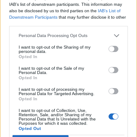
IAB’s list of downstream participants. This information may
also be disclosed by us to third parties on the
IAB’s List of
Downstream Participants
that may further disclose it to other
third parties.
Personal Data Processing Opt Outs
ARTIGOS RECENTES
I want to opt-out of the Sharing of my
Castelo Branco: “Bienal Internacional de Artes e Ofícios”
personal data.
promete afirmar artesanato, património e inovação como
Opted In
“motores de desenvolvimento económico e cultural” do
município português
I want to opt-out of the Sale of my
Personal Data.
Opted In
Covilhã: Especialista aponta investimento estrangeiro e
valorização imobiliária como motores do crescimento da
I want to opt-out of processing my
Personal Data for Targeted Advertising.
Beira Interior
Opted In
Rio de Janeiro: Governo do Estado propõe parceria com a
I want to opt-out of Collection, Use,
Retention, Sale, and/or Sharing of my
FUNCEX para “reforçar inteligência sobre comércio
Personal Data that Is Unrelated with the
exterior”
Purposes for which it was collected.
Opted Out