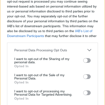
opt-out request is processed you may continue seeing
valorização imobiliária como motores do crescimento da
interest-based ads based on personal information utilized by
Beira Interior
us or personal information disclosed to third parties prior to
your opt-out. You may separately opt-out of the further
Rio de Janeiro: Governo do Estado propõe parceria com a
disclosure of your personal information by third parties on the
FUNCEX para “reforçar inteligência sobre comércio
IAB’s list of downstream participants. This information may
exterior”
also be disclosed by us to third parties on the
IAB’s List of
Downstream Participants
that may further disclose it to other
third parties.
Esposende acolhe festival de kitesurf
Personal Data Processing Opt Outs
Cinco projetos de Cascais finalistas em iniciativa europeia
I want to opt-out of the Sharing of my
personal data.
EMEC celebra a conclusão de mais um Curso de
Opted In
Educação e Formação de Adultos na Escola de Tecnologia
I want to opt-out of the Sale of my
e Gestão de Barcelos
Personal Data.
Opted In
COMENTÁRIOS RECENTES
I want to opt-out of processing my
Personal Data for Targeted Advertising.
Opted In