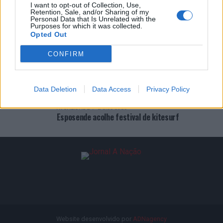
ÚLTIMAS
DESTAQUE
VIDEOS
I want to opt-out of Collection, Use,
Retention, Sale, and/or Sharing of my
Personal Data that Is Unrelated with the
ATUALIDADE
12 horas atrás
Purposes for which it was collected.
Covilhã: Especialista aponta investimento
Opted Out
estrangeiro e valorização imobiliária como
motores do crescimento da Beira Interior
CONFIRM
ATUALIDADE
12 horas atrás
Rio de Janeiro: Governo do Estado propõe
parceria com a FUNCEX para “reforçar
Data Deletion
Data Access
Privacy Policy
inteligência sobre comércio exterior”
ATUALIDADE
2 dias atrás
Esposende acolhe festival de kitesurf
Website desenvolvido por
ADNagency