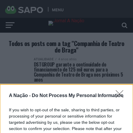
MENU
Todos os posts com a tag "Companhia de Teatro
de Braga"
ATUALIDADE
4 anos atrás
DSTGROUP garante a continuidade do
financiamento de 125 mil euros para a
Companhia de Teatro de Braga nos próximos 5
anos
A Nação -
Do Not Process My Personal Information
If you wish to opt-out of the sale, sharing to third parties, or
processing of your personal or sensitive information for
ARTIGOS RECENTES
targeted advertising by us, please use the below opt-out
section to confirm your selection. Please note that after your
Covilhã: Especialista aponta investimento estrangeiro e