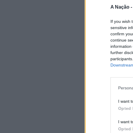
A Nação 
If you wish 
sensitive in
confirm you
continue se
information 
further disc
participants
Downstream 
Persona
I want t
Opted 
I want t
Opted 