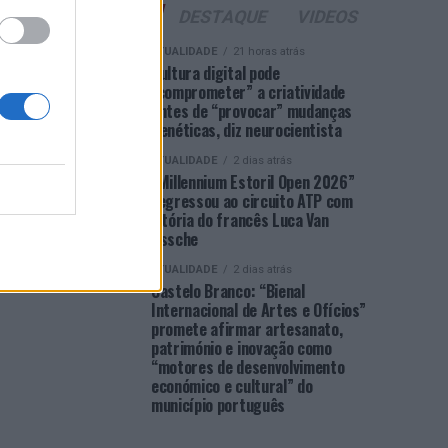
ÚLTIMAS
DESTAQUE
VIDEOS
ATUALIDADE
21 horas atrás
Cultura digital pode
“comprometer” a criatividade
antes de “provocar” mudanças
genéticas, diz neurocientista
ATUALIDADE
2 dias atrás
“Millennium Estoril Open 2026”
regressou ao circuito ATP com
vitória do francês Luca Van
Assche
ATUALIDADE
2 dias atrás
Castelo Branco: “Bienal
Internacional de Artes e Ofícios”
promete afirmar artesanato,
património e inovação como
“motores de desenvolvimento
económico e cultural” do
município português