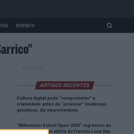
TICA
DESPORTO
arrico"
ARTIGOS RECENTES
Cultura digital pode “comprometer” a
criatividade antes de “provocar” mudanças
genéticas, diz neurocientista
“Millennium Estoril Open 2026” regressou ao
circuito ATP com vitória do francês Luca Van