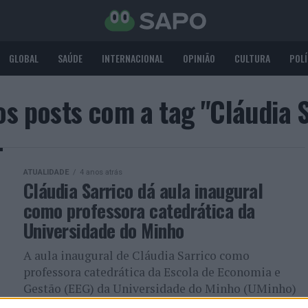
GLOBAL
SAÚDE
INTERNACIONAL
OPINIÃO
CULTURA
POLÍ
os posts com a tag "Cláudia S
ATUALIDADE
4 anos atrás
Cláudia Sarrico dá aula inaugural
como professora catedrática da
Universidade do Minho
A aula inaugural de Cláudia Sarrico como
professora catedrática da Escola de Economia e
Gestão (EEG) da Universidade do Minho (UMinho)
realiza-se na próxima terça-feira, dia...