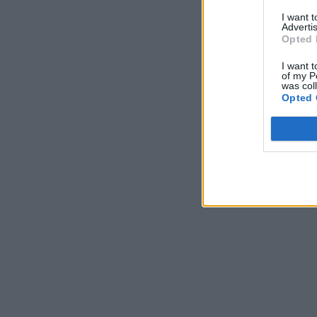
I want 
Advertis
Opted 
I want t
of my P
was col
Opted 