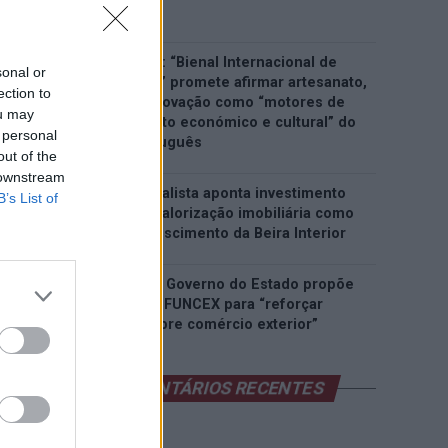
Assche
Castelo Branco: “Bienal Internacional de
sonal or
Artes e Ofícios” promete afirmar artesanato,
ection to
património e inovação como “motores de
ou may
desenvolvimento económico e cultural” do
 personal
município português
out of the
 downstream
Covilhã: Especialista aponta investimento
B’s List of
estrangeiro e valorização imobiliária como
motores do crescimento da Beira Interior
Rio de Janeiro: Governo do Estado propõe
parceria com a FUNCEX para “reforçar
inteligência sobre comércio exterior”
COMENTÁRIOS RECENTES