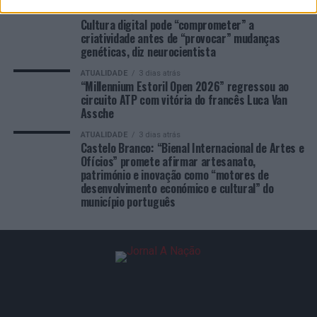
ATUALIDADE
2 dias atrás
Cultura digital pode “comprometer” a
criatividade antes de “provocar” mudanças
genéticas, diz neurocientista
ATUALIDADE
3 dias atrás
“Millennium Estoril Open 2026” regressou ao
circuito ATP com vitória do francês Luca Van
Assche
ATUALIDADE
3 dias atrás
Castelo Branco: “Bienal Internacional de Artes e
Ofícios” promete afirmar artesanato,
património e inovação como “motores de
desenvolvimento económico e cultural” do
município português