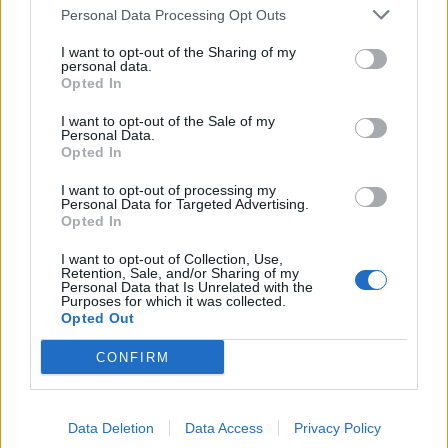
com vitória do francês Luca Van Assche
Personal Data Processing Opt Outs
I want to opt-out of the Sharing of my
Castelo Branco: “Bienal Internacional de Artes e Ofícios”
personal data.
promete afirmar artesanato, património e inovação como
Opted In
“motores de desenvolvimento económico e cultural” do
município português
I want to opt-out of the Sale of my
Personal Data.
Opted In
Covilhã: Especialista aponta investimento estrangeiro e
valorização imobiliária como motores do crescimento da
I want to opt-out of processing my
Personal Data for Targeted Advertising.
Beira Interior
Opted In
Rio de Janeiro: Governo do Estado propõe parceria com a
I want to opt-out of Collection, Use,
Retention, Sale, and/or Sharing of my
FUNCEX para “reforçar inteligência sobre comércio
Personal Data that Is Unrelated with the
exterior”
Purposes for which it was collected.
Opted Out
CONFIRM
COMENTÁRIOS RECENTES
Data Deletion
Data Access
Privacy Policy
ÚLTIMAS
DESTAQUE
VIDEOS