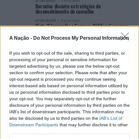
ATUALIDADE
4 anos atrás
Barcelos discute estratégias de
desenvolvimento do concelho
ATUALIDADE
4 anos atrás
Ciclo “Etnografia e Espaços Públicos” arranca
hoje na Portucalense
A Nação -
Do Not Process My Personal Information
ATUALIDADE
5 anos atrás
Portucalense lança ciclo de 3 conferências
sobre inovação pedagógica entre janeiro e
If you wish to opt-out of the sale, sharing to third parties, or
fevereiro
processing of your personal or sensitive information for
targeted advertising by us, please use the below opt-out
section to confirm your selection. Please note that after your
opt-out request is processed you may continue seeing
interest-based ads based on personal information utilized by
us or personal information disclosed to third parties prior to
your opt-out. You may separately opt-out of the further
ARTIGOS RECENTES
disclosure of your personal information by third parties on the
Cultura digital pode “comprometer” a criatividade antes
IAB’s list of downstream participants. This information may
de “provocar” mudanças genéticas, diz neurocientista
also be disclosed by us to third parties on the
IAB’s List of
Downstream Participants
that may further disclose it to other
third parties.
“Millennium Estoril Open 2026” regressou ao circuito ATP