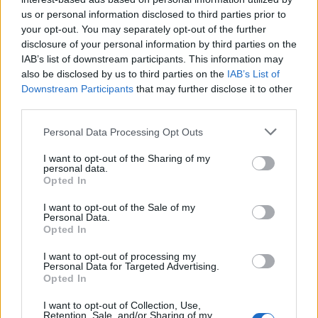
us or personal information disclosed to third parties prior to
Rio de Janeiro: Governo do Estado propõe parceria com a
your opt-out. You may separately opt-out of the further
FUNCEX para “reforçar inteligência sobre comércio
disclosure of your personal information by third parties on the
exterior”
IAB’s list of downstream participants. This information may
also be disclosed by us to third parties on the
IAB’s List of
Esposende acolhe festival de kitesurf
Downstream Participants
that may further disclose it to other
third parties.
Cinco projetos de Cascais finalistas em iniciativa europeia
Personal Data Processing Opt Outs
I want to opt-out of the Sharing of my
EMEC celebra a conclusão de mais um Curso de
personal data.
Educação e Formação de Adultos na Escola de Tecnologia
Opted In
e Gestão de Barcelos
I want to opt-out of the Sale of my
Personal Data.
Opted In
COMENTÁRIOS RECENTES
I want to opt-out of processing my
Personal Data for Targeted Advertising.
Opted In
ÚLTIMAS
DESTAQUE
VIDEOS
I want to opt-out of Collection, Use,
ATUALIDADE
4 horas atrás
Retention, Sale, and/or Sharing of my