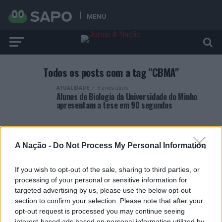
MENU
Todos os posts com a tag "CBMA"
ATUALIDADE
3 anos atrás
Alunos de Biologia da Universidade do Minho
apresentam a tese em 90 segundos
A Nação -
Do Not Process My Personal Information
If you wish to opt-out of the sale, sharing to third parties, or
ARTIGOS RECENTES
processing of your personal or sensitive information for
targeted advertising by us, please use the below opt-out
Covilhã: Especialista aponta investimento estrangeiro e
section to confirm your selection. Please note that after your
valorização imobiliária como motores do crescimento da
opt-out request is processed you may continue seeing
Beira Interior
interest-based ads based on personal information utilized by