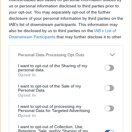
us or personal information disclosed to third parties prior to
Rio de Janeiro: Governo do Estado propõe parceria com a
your opt-out. You may separately opt-out of the further
FUNCEX para “reforçar inteligência sobre comércio
disclosure of your personal information by third parties on the
exterior”
IAB’s list of downstream participants. This information may
also be disclosed by us to third parties on the
IAB’s List of
Esposende acolhe festival de kitesurf
Downstream Participants
that may further disclose it to other
third parties.
Cinco projetos de Cascais finalistas em iniciativa europeia
Personal Data Processing Opt Outs
I want to opt-out of the Sharing of my
EMEC celebra a conclusão de mais um Curso de
personal data.
Educação e Formação de Adultos na Escola de Tecnologia
Opted In
e Gestão de Barcelos
I want to opt-out of the Sale of my
Personal Data.
Opted In
COMENTÁRIOS RECENTES
I want to opt-out of processing my
Personal Data for Targeted Advertising.
Opted In
ÚLTIMAS
DESTAQUE
VIDEOS
I want to opt-out of Collection, Use,
ATUALIDADE
2 horas atrás
Retention, Sale, and/or Sharing of my