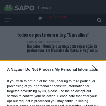
MENU
Todos os posts com a tag "Carvalhas"
ATUALIDADE
4 anos atrás
Barcelos: Município avança com reparação de
pavimentos em Macieira de Rates e Negreiros
A Nação -
Do Not Process My Personal Information
If you wish to opt-out of the sale, sharing to third parties, or
ARTIGOS RECENTES
processing of your personal or sensitive information for
targeted advertising by us, please use the below opt-out
Covilhã: Especialista aponta investimento estrangeiro e
section to confirm your selection. Please note that after your
valorização imobiliária como motores do crescimento da
opt-out request is processed you may continue seeing
Beira Interior
interest-based ads based on personal information utilized by