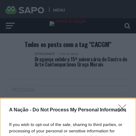
MENU
Todos os posts com a tag "CACGM"
ATUALIDADE
3 anos atrás
Bragança celebra 15º aniversário do Centro de
Arte Contemporânea Graça Morais
ARTIGOS RECENTES
A Nação -
Do Not Process My Personal Information
Cultura digital pode “comprometer” a criatividade antes
de “provocar” mudanças genéticas, diz neurocientista
If you wish to opt-out of the sale, sharing to third parties, or
processing of your personal or sensitive information for