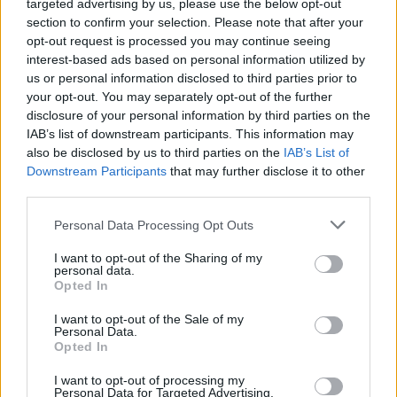
targeted advertising by us, please use the below opt-out
“Millennium Estoril Open 2026” regressou ao circuito ATP
section to confirm your selection. Please note that after your
com vitória do francês Luca Van Assche
opt-out request is processed you may continue seeing
interest-based ads based on personal information utilized by
Castelo Branco: “Bienal Internacional de Artes e Ofícios”
us or personal information disclosed to third parties prior to
promete afirmar artesanato, património e inovação como
your opt-out. You may separately opt-out of the further
“motores de desenvolvimento económico e cultural” do
disclosure of your personal information by third parties on the
município português
IAB’s list of downstream participants. This information may
also be disclosed by us to third parties on the
IAB’s List of
Downstream Participants
that may further disclose it to other
Covilhã: Especialista aponta investimento estrangeiro e
third parties.
valorização imobiliária como motores do crescimento da
Beira Interior
Personal Data Processing Opt Outs
Rio de Janeiro: Governo do Estado propõe parceria com a
I want to opt-out of the Sharing of my
personal data.
FUNCEX para “reforçar inteligência sobre comércio
Opted In
exterior”
I want to opt-out of the Sale of my
Personal Data.
COMENTÁRIOS RECENTES
Opted In
I want to opt-out of processing my
Personal Data for Targeted Advertising.