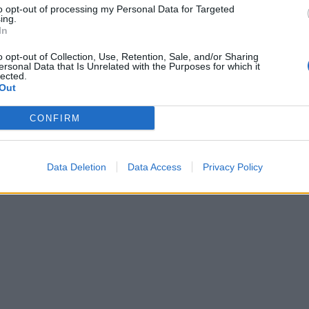
to opt-out of processing my Personal Data for Targeted
ing.
In
o opt-out of Collection, Use, Retention, Sale, and/or Sharing
ersonal Data that Is Unrelated with the Purposes for which it
lected.
Out
CONFIRM
Data Deletion
Data Access
Privacy Policy