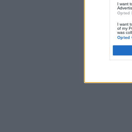
I want 
Advertis
Opted 
I want t
of my P
was col
Opted 