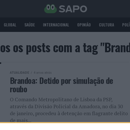
GLOBAL
SAÚDE
INTERNACIONAL
OPINIÃO
CULTURA
POLÍ
os os posts com a tag "Bran
ATUALIDADE
4 anos atrás
Brandoa: Detido por simulação de
roubo
O Comando Metropolitano de Lisboa da PSP,
através da Divisão Policial da Amadora, no dia 30
de janeiro, procedeu à detenção em flagrante delito
de mais...