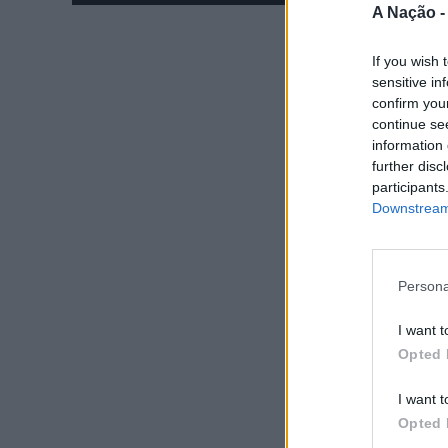
A Nação 
If you wish 
sensitive in
confirm you
continue se
information 
further disc
participants
Downstream 
Persona
I want t
Opted 
I want t
Opted 