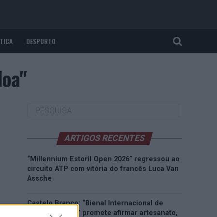
TICA
DESPORTO
doa"
ARTIGOS RECENTES
“Millennium Estoril Open 2026” regressou ao
circuito ATP com vitória do francês Luca Van
Assche
Castelo Branco: “Bienal Internacional de
Artes e Ofícios” promete afirmar artesanato,