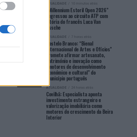
ATUALIDADE
10 minutos atrás
“Millennium Estoril Open 2026”
regressou ao circuito ATP com
vitória do francês Luca Van
Assche
ATUALIDADE
7 horas atrás
Castelo Branco: “Bienal
Internacional de Artes e Ofícios”
promete afirmar artesanato,
património e inovação como
“motores de desenvolvimento
económico e cultural” do
município português
ATUALIDADE
24 horas atrás
Covilhã: Especialista aponta
investimento estrangeiro e
valorização imobiliária como
motores do crescimento da Beira
Interior