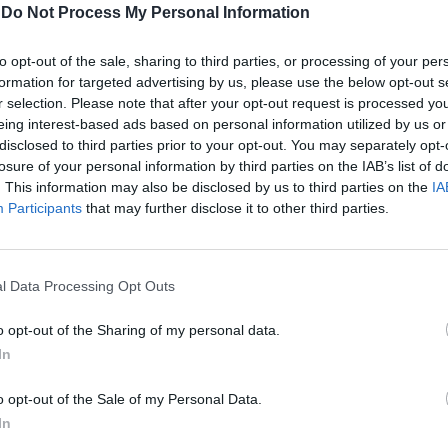
-
Do Not Process My Personal Information
ATUALIDADE
4 anos atrás
Brandoa: PSP detém incendiário
to opt-out of the sale, sharing to third parties, or processing of your per
formation for targeted advertising by us, please use the below opt-out s
O Comando Metropolitano de Lisboa da PSP,
r selection. Please note that after your opt-out request is processed y
através da Esquadra da Esquadra da Brandoa da
eing interest-based ads based on personal information utilized by us or
Divisão Policial da Amadora, no dia 26 de julho,
disclosed to third parties prior to your opt-out. You may separately opt-
losure of your personal information by third parties on the IAB’s list of
pelas 17h15,...
. This information may also be disclosed by us to third parties on the
IA
Participants
that may further disclose it to other third parties.
l Data Processing Opt Outs
o opt-out of the Sharing of my personal data.
In
o opt-out of the Sale of my Personal Data.
In