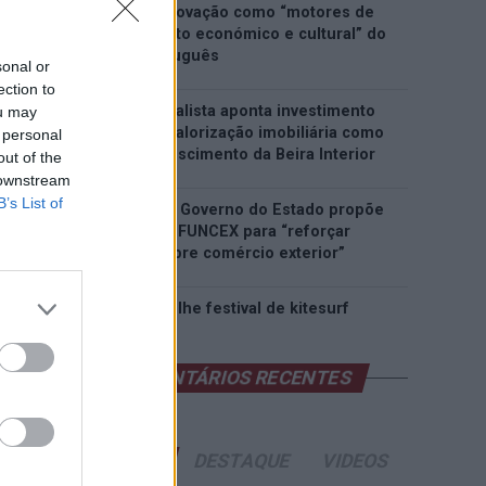
património e inovação como “motores de
desenvolvimento económico e cultural” do
município português
sonal or
ection to
Covilhã: Especialista aponta investimento
ou may
estrangeiro e valorização imobiliária como
 personal
motores do crescimento da Beira Interior
out of the
 downstream
B’s List of
Rio de Janeiro: Governo do Estado propõe
parceria com a FUNCEX para “reforçar
inteligência sobre comércio exterior”
Esposende acolhe festival de kitesurf
COMENTÁRIOS RECENTES
ÚLTIMAS
DESTAQUE
VIDEOS