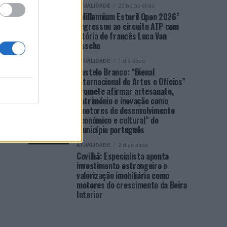
ATUALIDADE
22 horas atrás
“Millennium Estoril Open 2026”
regressou ao circuito ATP com
vitória do francês Luca Van
Assche
ATUALIDADE
1 dia atrás
Castelo Branco: “Bienal
Internacional de Artes e Ofícios”
promete afirmar artesanato,
património e inovação como
“motores de desenvolvimento
económico e cultural” do
município português
ATUALIDADE
2 dias atrás
Covilhã: Especialista aponta
investimento estrangeiro e
valorização imobiliária como
motores do crescimento da Beira
Interior