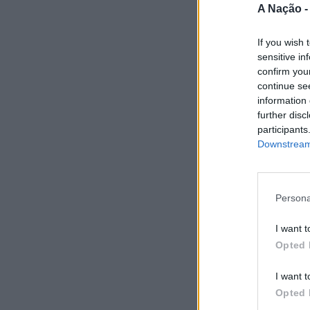
A Nação 
If you wish 
sensitive in
confirm you
continue se
information 
further disc
participants
Downstream 
Persona
I want t
Opted 
I want t
Opted 