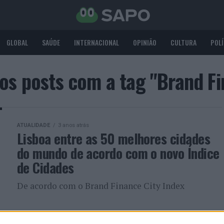
GLOBAL
SAÚDE
INTERNACIONAL
OPINIÃO
CULTURA
POLÍ
os posts com a tag "Brand F
ATUALIDADE
3 anos atrás
Lisboa entre as 50 melhores cidades
do mundo de acordo com o novo Índice
de Cidades
De acordo com o Brand Finance City Index