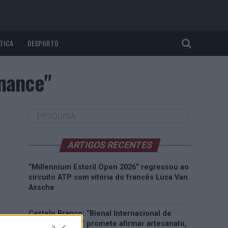
TICA
DESPORTO
inance"
ARTIGOS RECENTES
“Millennium Estoril Open 2026” regressou ao
circuito ATP com vitória do francês Luca Van
Assche
Castelo Branco: “Bienal Internacional de
Artes e Ofícios” promete afirmar artesanato,