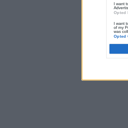
I want 
Advertis
Opted 
I want t
of my P
was col
Opted 