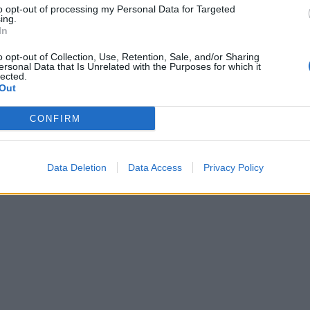
to opt-out of processing my Personal Data for Targeted
ing.
In
o opt-out of Collection, Use, Retention, Sale, and/or Sharing
ersonal Data that Is Unrelated with the Purposes for which it
lected.
Out
CONFIRM
Data Deletion
Data Access
Privacy Policy