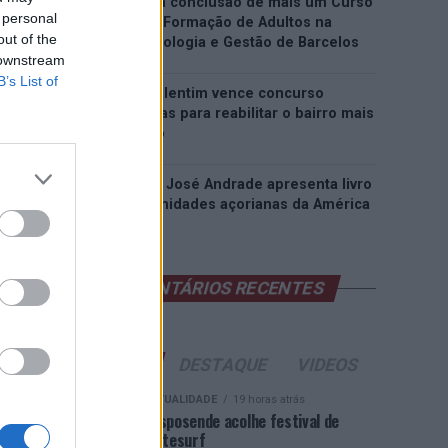
EMEC celebra a conclusão de mais um Curso
 personal
de Educação e Formação de Adultos na
out of the
Escola de Tecnologia e Gestão de Barcelos
 downstream
B’s List of
Atelier Nuno Valentim vence concurso
público de ideias para reabilitar o bairro mais
antigo do Porto
Ponta Delgada: José Andrade apresenta livro
sobre as comunidades açorianas da América
do Norte
COMENTÁRIOS RECENTES
ÚLTIMAS
DESTAQUE
VIDEOS
ATUALIDADE
19 horas atrás
Esposende acolhe festival de
kitesurf