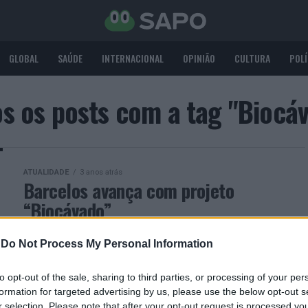
GLOBAL
SAÚDE
INTERNACIONAL
OPINIÃO
CULTURA
POLÍ
s os posts com a tag "Biocá
ATUALIDADE
3 anos atrás
Barcelos avança com projeto
“Biocávado”
Município vai distribuir compostores domésticos
-
Do Not Process My Personal Information
to opt-out of the sale, sharing to third parties, or processing of your per
formation for targeted advertising by us, please use the below opt-out s
r selection. Please note that after your opt-out request is processed y