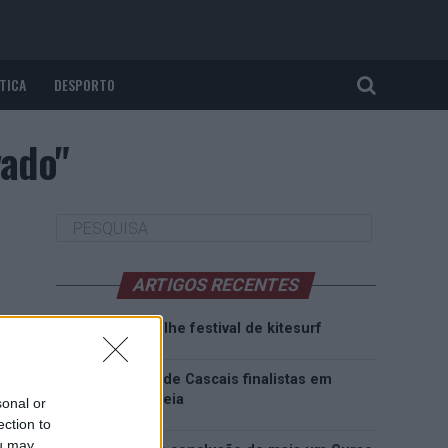
TICA
DESPORTO
vado"
ARTIGOS RECENTES
Esposende acolhe festival de kitesurf
Cinco projetos de Cascais finalistas em
iniciativa europeia
sonal or
ection to
ou may