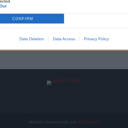
lected.
Out
CONFIRM
Data Deletion
Data Access
Privacy Policy
Website desenvolvido por
ADNagency