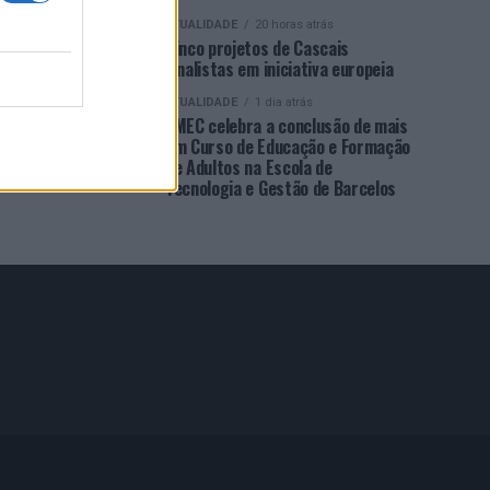
ATUALIDADE
20 horas atrás
Cinco projetos de Cascais
finalistas em iniciativa europeia
ATUALIDADE
1 dia atrás
EMEC celebra a conclusão de mais
um Curso de Educação e Formação
de Adultos na Escola de
Tecnologia e Gestão de Barcelos