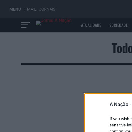
MENU
MAIL
JORNAIS
ATUALIDADE
SOCIEDADE
ECONOMIA
Todo
A Nação 
If you wish 
sensitive in
confirm you