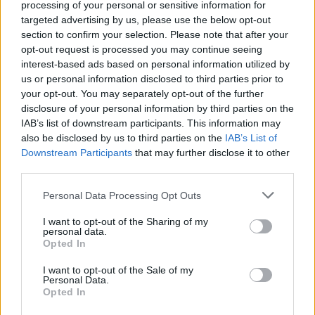
Porto Marítimo local
processing of your personal or sensitive information for
targeted advertising by us, please use the below opt-out
section to confirm your selection. Please note that after your
opt-out request is processed you may continue seeing
interest-based ads based on personal information utilized by
us or personal information disclosed to third parties prior to
your opt-out. You may separately opt-out of the further
ARTIGOS RECENTES
disclosure of your personal information by third parties on the
IAB’s list of downstream participants. This information may
Esposende acolhe festival de kitesurf
also be disclosed by us to third parties on the
IAB’s List of
Downstream Participants
that may further disclose it to other
Cinco projetos de Cascais finalistas em iniciativa europeia
third parties.
Personal Data Processing Opt Outs
EMEC celebra a conclusão de mais um Curso de
Educação e Formação de Adultos na Escola de Tecnologia
I want to opt-out of the Sharing of my
e Gestão de Barcelos
personal data.
Opted In
Atelier Nuno Valentim vence concurso público de ideias
I want to opt-out of the Sale of my
para reabilitar o bairro mais antigo do Porto
Personal Data.
Opted In