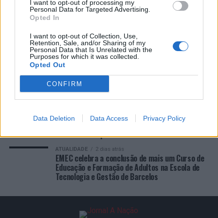
Ponta Delgada: José Andrade apresenta livro sobre as
I want to opt-out of processing my
Personal Data for Targeted Advertising.
comunidades açorianas da América do Norte
Opted In
I want to opt-out of Collection, Use,
COMENTÁRIOS RECENTES
Retention, Sale, and/or Sharing of my
Personal Data that Is Unrelated with the
Purposes for which it was collected.
Opted Out
ÚLTIMAS
DESTAQUE
VIDEOS
CONFIRM
ATUALIDADE
1 dia atrás
Esposende acolhe festival de kitesurf
ATUALIDADE
1 dia atrás
Data Deletion
Data Access
Privacy Policy
Cinco projetos de Cascais finalistas em
iniciativa europeia
ATUALIDADE
2 dias atrás
EMEC celebra a conclusão de mais um Curso de
Educação e Formação de Adultos na Escola de
Tecnologia e Gestão de Barcelos